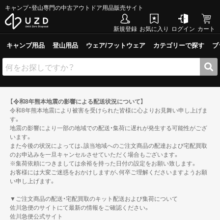
キャンプ・登山専門の中古アウトドア用品販売サイト
新規登録
お気に入り
ログイン
カート
キャンプ用品
登山用品
ウェア/フットウェア
カテゴリーで探す
ブ
【令和8年熊本地震の影響による配送状況について】
令和8年熊本地震により被害を受けられた皆様に心よりお見舞い申し上げま
す。
地震の影響により一部の地域での配送・集荷に遅れが発生する可能性がござ
います。
また今後の状況によっては、該当地域へのご注文商品の配達および宅配買取
のお申込みを一旦キャンセルさせていただく場合もございます。
※集荷依頼につきましては余裕を持った日付の設定をお願い致します。
お客様には大変ご迷惑をおかけしますが、何卒ご理解くださいますようお願
い申し上げます。
▼ご注文商品の配送・宅配買取のキット配送および集荷について
佐川急便のサイトにて最新の情報をご確認ください。
佐川急便公式サイト