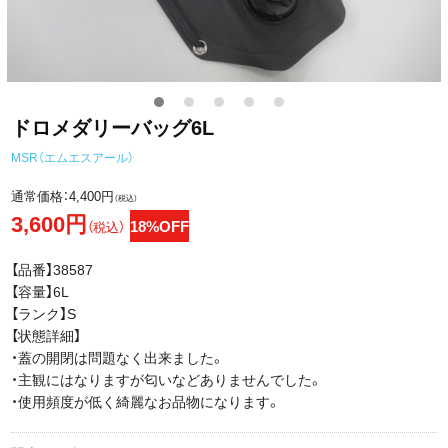
ドロメダリーバッグ6L
MSR（エムエスアール）
通常価格：
4,400円
（税込）
3,600円
18%OFF
（税込）
【品番】38587
【容量】6L
【ランク】S
【状態詳細】
・蓋の開閉は問題なく出来ました。
・主観にはなりますが匂いなどありませんでした。
・使用頻度が低く綺麗なお品物になります。