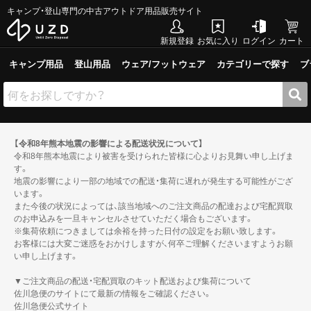
キャンプ・登山専門の中古アウトドア用品販売サイト
新規登録
お気に入り
ログイン
カート
キャンプ用品
登山用品
ウェア/フットウェア
カテゴリーで探す
ブ
【令和8年熊本地震の影響による配送状況について】
令和8年熊本地震により被害を受けられた皆様に心よりお見舞い申し上げま
す。
地震の影響により一部の地域での配送・集荷に遅れが発生する可能性がござ
います。
また今後の状況によっては、該当地域へのご注文商品の配達および宅配買取
のお申込みを一旦キャンセルさせていただく場合もございます。
※集荷依頼につきましては余裕を持った日付の設定をお願い致します。
お客様には大変ご迷惑をおかけしますが、何卒ご理解くださいますようお願
い申し上げます。
▼ご注文商品の配送・宅配買取のキット配送および集荷について
佐川急便のサイトにて最新の情報をご確認ください。
佐川急便公式サイト