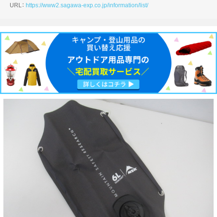
URL：
https://www2.sagawa-exp.co.jp/information/list/