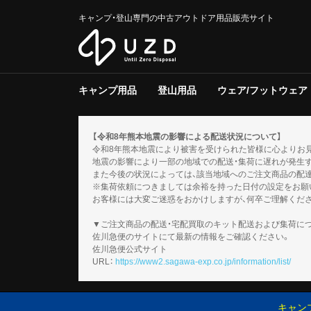
キャンプ・登山専門の中古アウトドア用品販売サイト
キャンプ用品
登山用品
ウェア/フットウェア
テント/タープ
クーラー/保冷器具
ジャグ
寝具
焚き火台/グリル
ファニチャー
ライト/ランタン
調理器具
ストーブ/ヒーター
バーナー
テーブルウェア
収納ラック/ケース
キャンプその他
テント/シェルター
寝具
バックパック
トレッキングポール
登山その他
スノーギア
調理器具
バーナー
テーブルウェア
メンズ
レディース
キッズ
服飾小物
フットウェア
ウェアその他
テント
タープ
テント用品
ソフトクー
ハードクー
クーラー/
マット
シュラフ
コット/ベ
寝具その他
グリル
焚火台
焚き火台/
テーブル
チェア
ファニチャ
電池/バッ
ホワイトガ
キャンドル
ガス
ハンディラ
ヘッドライ
ケロシン
ライト/ラ
クッカー
ダッチオー
クッカーそ
ガソリン/
ガス用
バーナーそ
アクセサリ
【令和8年熊本地震の影響による配送状況について】
令和8年熊本地震により被害を受けられた皆様に心よりお
地震の影響により一部の地域での配送・集荷に遅れが発生
また今後の状況によっては、該当地域へのご注文商品の配
※集荷依頼につきましては余裕を持った日付の設定をお願
お客様には大変ご迷惑をおかけしますが、何卒ご理解くだ
▼ご注文商品の配送・宅配買取のキット配送および集荷に
佐川急便のサイトにて最新の情報をご確認ください。
佐川急便公式サイト
URL：
https://www2.sagawa-exp.co.jp/information/list/
キャン