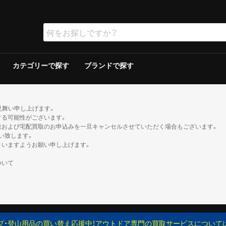
カテゴリーで探す
ブランドで探す
ラー
ラー
保冷器具その他
ッド
グリルその他
ーその他
テリー
ソリン
イト
ト
ンタンその他
ブン
の他
ケロシン
の他
ー
ダブルウォールテント
シングルウォールテント
ツェルト・シェルター・その他
ダウンシュラフ
化繊シュラフ
シュラフカバー
マット
寝具その他
デイバック（〜29L）
中型バックパック（30〜49L）
大型バックパック（50L〜）
バックパックその他
アウトドアウォッチ
サングラス
ハイドレーション/ボトル
ヘルメット
登山その他
ピッケル
アイゼン
スノーシュー/ワカン
スノーギアその他
クッカー
クッカーその他
ガソリン/ケロシン
ガス用
バーナーその他
アクセサリー
アウター
ミッドレイヤー
トップス／ベースレイヤー
ボトムス
レインスーツ
メンズその他
アウター
ミッドレイヤー
トップス／ベースレイヤー
ボトムス
レインスーツ
レディースその他
110cm以下
120〜140cm
150cm以上
帽子
ネックウォーマー・バラクラバ
手袋・グローブ
服飾小物その他
23cm未満
23cm〜
24cm〜
25cm〜
26cm〜
27cm〜
28cm〜
29cm以上
ゲイター
2ルームテント
ドームテント
その他テント
スクリーン/シェルター
ヘキサ/レクタタープ
その他タープ
マミー型
封筒型
炭
ガス
シングルバーナー
ツーバーナー
シングルバーナー
ツーバーナー
背負子・ベビーキャリー
トレイルランバック
ショルダーバック
ウエストバック
ダッフル・ボストンバッ
ポーチ
ザックカバー
背負子・ベビーキャリー
シングルバーナー
ツーバーナー
シングルバーナー
ツーバーナー
XS以下
S
M
L
XL以上
XS以下
S
M
L
XL以上
XS以下
S
M
L
XL以上
XS以下
S
M
L
XL以上
XS以下
S
M
L
XL以上
XS以下
S
M
L
XL以上
XS以下
S
M
L
XL以上
XS以下
S
M
L
XL以上
XS以下
S
M
L
XL以上
XS以下
S
M
L
XL以上
XS以下
S
M
L
XL以上
XS以下
S
M
L
XL以上
トレッキン
クライミン
サンダル
ブーツ
カジュアル
トレッキン
クライミン
サンダル
ブーツ
カジュアル
トレッキン
クライミン
サンダル
ブーツ
カジュアル
トレッキン
クライミン
サンダル
ブーツ
カジュアル
トレッキン
クライミン
サンダル
ブーツ
カジュアル
トレッキン
クライミン
サンダル
ブーツ
カジュアル
トレッキン
クライミン
サンダル
ブーツ
カジュアル
トレッキン
クライミン
サンダル
ブーツ
カジュアル
見舞い申し上げます。
する可能性がございます。
達および宅配買取のお申込みを一旦キャンセルさせていただく場合もございます。
い致します。
さいますようお願い申し上げます。
ついて
プ・登山用品の買い替え応援中！アウトドア専門の買取サービスについて