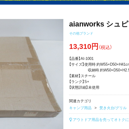
aianworks シュピ
その他ブランド
13,310円
（税込）
【品番】AI-1001
【サイズ】使用時 約W55×D50×H41c
収納時 約W50×D50×H2.5
【素材】スチール
【ランク】S+
【状態詳細】未使用
関連カテゴリ
キャンプ用品
焚き火台/グリル
アウトドア用品を売ってオトクに