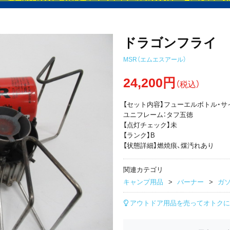
ドラゴンフライ
MSR（エムエスアール）
24,200円
（税込）
【セット内容】フューエルボトル・サ
ユニフレーム：タフ五徳
【点灯チェック】未
【ランク】B
【状態詳細】燃焼痕、煤汚れあり
関連カテゴリ
キャンプ用品
バーナー
ガソ
アウトドア用品を売ってオトクに