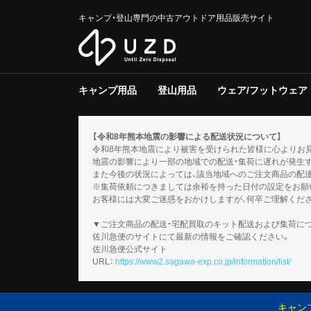
キャンプ・登山専門の中古アウトドア用品販売サイト
キャンプ用品
登山用品
ウェア/フットウェア
テント/タープ
クーラー/保冷器具
ジャグ
寝具
焚き火台/グリル
ファニチャー
ライト/ランタン
調理器具
ストーブ/ヒーター
バーナー
テーブルウェア
収納ラック/ケース
キャンプその他
テント/シェルター
寝具
バックパック
トレッキングポール
登山その他
スノーギア
調理器具
バーナー
テーブルウェア
メンズ
レディース
キッズ
服飾小物
フットウェア
ウェアその他
テント
タープ
テント用品
ソフトクー
ハードクー
クーラー/
マット
シュラフ
コット/ベ
寝具その他
グリル
焚火台
焚き火台/
テーブル
チェア
ファニチャ
電池/バッ
ホワイトガ
キャンドル
ガス
ハンディラ
ヘッドライ
ケロシン
ライト/ラ
クッカー
ダッチオー
クッカーそ
ガソリン/
ガス用
バーナーそ
アクセサリ
【令和8年熊本地震の影響による配送状況について】
令和8年熊本地震により被害を受けられた皆様に心よりお
地震の影響により一部の地域での配送・集荷に遅れが発生
また今後の状況によっては、該当地域へのご注文商品の配
※集荷依頼につきましては余裕を持った日付の設定をお願
お客様には大変ご迷惑をおかけしますが、何卒ご理解くだ
▼ご注文商品の配送・宅配買取のキット配送および集荷に
佐川急便のサイトにて最新の情報をご確認ください。
佐川急便公式サイト
URL：
https://www2.sagawa-exp.co.jp/information/list/
キャン