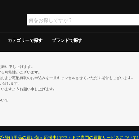
カテゴリーで探す
ブランドで探す
ラー
ラー
保冷器具その他
ッド
グリルその他
ーその他
テリー
ソリン
イト
ト
ンタンその他
ブン
の他
ケロシン
の他
ー
ダブルウォールテント
シングルウォールテント
ツェルト・シェルター・その他
ダウンシュラフ
化繊シュラフ
シュラフカバー
マット
寝具その他
デイバック（〜29L）
中型バックパック（30〜49L）
大型バックパック（50L〜）
バックパックその他
アウトドアウォッチ
サングラス
ハイドレーション/ボトル
ヘルメット
登山その他
ピッケル
アイゼン
スノーシュー/ワカン
スノーギアその他
クッカー
クッカーその他
ガソリン/ケロシン
ガス用
バーナーその他
アクセサリー
アウター
ミッドレイヤー
トップス／ベースレイヤー
ボトムス
レインスーツ
メンズその他
アウター
ミッドレイヤー
トップス／ベースレイヤー
ボトムス
レインスーツ
レディースその他
110cm以下
120〜140cm
150cm以上
帽子
ネックウォーマー・バラクラバ
手袋・グローブ
服飾小物その他
23cm未満
23cm〜
24cm〜
25cm〜
26cm〜
27cm〜
28cm〜
29cm以上
ゲイター
2ルームテント
ドームテント
その他テント
スクリーン/シェルター
ヘキサ/レクタタープ
その他タープ
マミー型
封筒型
炭
ガス
シングルバーナー
ツーバーナー
シングルバーナー
ツーバーナー
背負子・ベビーキャリー
トレイルランバック
ショルダーバック
ウエストバック
ダッフル・ボストンバッ
ポーチ
ザックカバー
背負子・ベビーキャリー
シングルバーナー
ツーバーナー
シングルバーナー
ツーバーナー
XS以下
S
M
L
XL以上
XS以下
S
M
L
XL以上
XS以下
S
M
L
XL以上
XS以下
S
M
L
XL以上
XS以下
S
M
L
XL以上
XS以下
S
M
L
XL以上
XS以下
S
M
L
XL以上
XS以下
S
M
L
XL以上
XS以下
S
M
L
XL以上
XS以下
S
M
L
XL以上
XS以下
S
M
L
XL以上
XS以下
S
M
L
XL以上
トレッキン
クライミン
サンダル
ブーツ
カジュアル
トレッキン
クライミン
サンダル
ブーツ
カジュアル
トレッキン
クライミン
サンダル
ブーツ
カジュアル
トレッキン
クライミン
サンダル
ブーツ
カジュアル
トレッキン
クライミン
サンダル
ブーツ
カジュアル
トレッキン
クライミン
サンダル
ブーツ
カジュアル
トレッキン
クライミン
サンダル
ブーツ
カジュアル
トレッキン
クライミン
サンダル
ブーツ
カジュアル
見舞い申し上げます。
する可能性がございます。
達および宅配買取のお申込みを一旦キャンセルさせていただく場合もございます。
い致します。
さいますようお願い申し上げます。
ついて
プ・登山用品の買い替え応援中！アウトドア専門の買取サービスについて