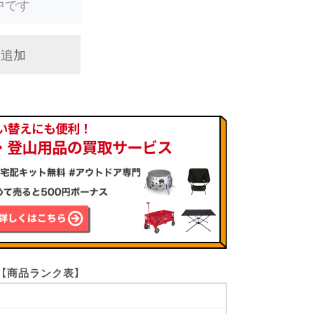
中です
に追加
【商品ランク表】