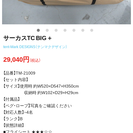
サーカスTC BIG＋
tent-Mark DESIGNS（テンマクデザイン）
29,040円
（税込）
【品番】TM-21009
【セット内容】
【サイズ】使用時 約W520×D547×H350cm
収納時 約W102×D29×H29cm
【付属品】
【ペグ・ロープ】写真をご確認ください
【対応人数】~4名
【ランク】B
【状態詳細】
■フライシート ★★★☆☆