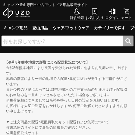
キャンプ・登山専門の中古アウトドア用品販売サイト
新規登録
お気に入り
ログイン
カート
キャンプ用品
登山用品
ウェア/フットウェア
カテゴリーで探す
ブ
【令和8年熊本地震の影響による配送状況について】
令和8年熊本地震により被害を受けられた皆様に心よりお見舞い申し上げま
す。
地震の影響により一部の地域での配送・集荷に遅れが発生する可能性がござ
います。
また今後の状況によっては、該当地域へのご注文商品の配達および宅配買取
のお申込みを一旦キャンセルさせていただく場合もございます。
※集荷依頼につきましては余裕を持った日付の設定をお願い致します。
お客様には大変ご迷惑をおかけしますが、何卒ご理解くださいますようお願
い申し上げます。
▼ご注文商品の配送・宅配買取のキット配送および集荷について
佐川急便のサイトにて最新の情報をご確認ください。
佐川急便公式サイト