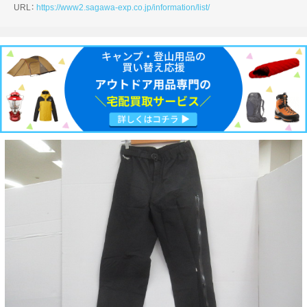
URL：
https://www2.sagawa-exp.co.jp/information/list/