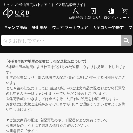
キャンプ・登山専門の中古アウトドア用品販売サイト
新規登録
お気に入り
ログイン
カート
キャンプ用品
登山用品
ウェア/フットウェア
カテゴリーで探す
ブ
【令和8年熊本地震の影響による配送状況について】
令和8年熊本地震により被害を受けられた皆様に心よりお見舞い申し上げま
す。
地震の影響により一部の地域での配送・集荷に遅れが発生する可能性がござ
います。
また今後の状況によっては、該当地域へのご注文商品の配達および宅配買取
のお申込みを一旦キャンセルさせていただく場合もございます。
※集荷依頼につきましては余裕を持った日付の設定をお願い致します。
お客様には大変ご迷惑をおかけしますが、何卒ご理解くださいますようお願
い申し上げます。
▼ご注文商品の配送・宅配買取のキット配送および集荷について
佐川急便のサイトにて最新の情報をご確認ください。
佐川急便公式サイト