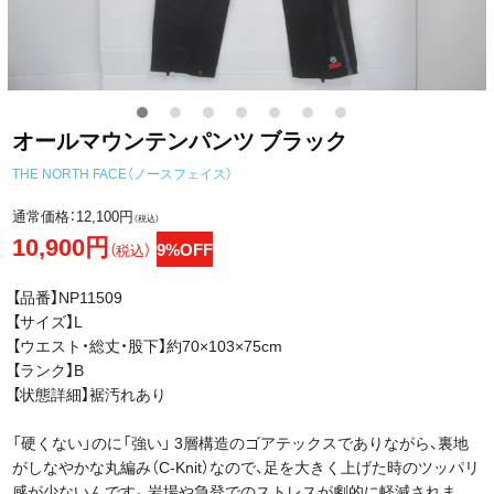
オールマウンテンパンツ ブラック
THE NORTH FACE（ノースフェイス）
通常価格：
12,100円
（税込）
10,900円
9%OFF
（税込）
【品番】NP11509
【サイズ】L
【ウエスト・総丈・股下】約70×103×75cm
【ランク】B
【状態詳細】裾汚れあり
「硬くない」のに「強い」 3層構造のゴアテックスでありながら、裏地
がしなやかな丸編み（C-Knit）なので、足を大きく上げた時のツッパリ
感が少ないんです。岩場や急登でのストレスが劇的に軽減されま