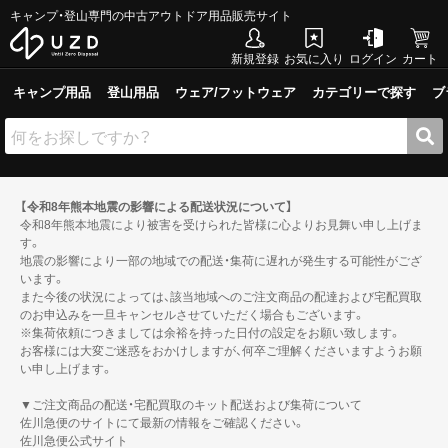
キャンプ・登山専門の中古アウトドア用品販売サイト
新規登録
お気に入り
ログイン
カート
キャンプ用品
登山用品
ウェア/フットウェア
カテゴリーで探す
ブ
【令和8年熊本地震の影響による配送状況について】
令和8年熊本地震により被害を受けられた皆様に心よりお見舞い申し上げま
す。
地震の影響により一部の地域での配送・集荷に遅れが発生する可能性がござ
います。
また今後の状況によっては、該当地域へのご注文商品の配達および宅配買取
のお申込みを一旦キャンセルさせていただく場合もございます。
※集荷依頼につきましては余裕を持った日付の設定をお願い致します。
お客様には大変ご迷惑をおかけしますが、何卒ご理解くださいますようお願
い申し上げます。
▼ご注文商品の配送・宅配買取のキット配送および集荷について
佐川急便のサイトにて最新の情報をご確認ください。
佐川急便公式サイト