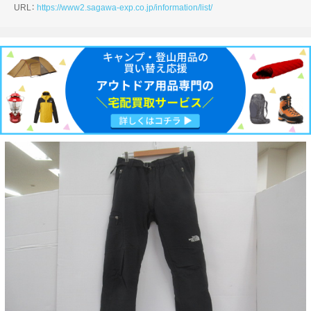
URL：
https://www2.sagawa-exp.co.jp/information/list/