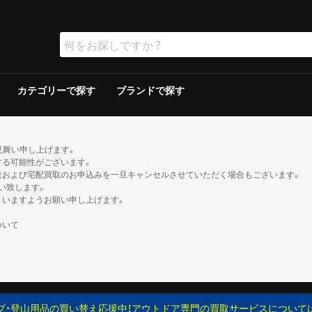
カテゴリーで探す
ブランドで探す
ラー
ラー
保冷器具その他
ッド
グリルその他
ーその他
テリー
ソリン
イト
ト
ンタンその他
ブン
の他
ケロシン
の他
ー
ダブルウォールテント
シングルウォールテント
ツェルト・シェルター・その他
ダウンシュラフ
化繊シュラフ
シュラフカバー
マット
寝具その他
デイバック（〜29L）
中型バックパック（30〜49L）
大型バックパック（50L〜）
バックパックその他
アウトドアウォッチ
サングラス
ハイドレーション/ボトル
ヘルメット
登山その他
ピッケル
アイゼン
スノーシュー/ワカン
スノーギアその他
クッカー
クッカーその他
ガソリン/ケロシン
ガス用
バーナーその他
アクセサリー
アウター
ミッドレイヤー
トップス／ベースレイヤー
ボトムス
レインスーツ
メンズその他
アウター
ミッドレイヤー
トップス／ベースレイヤー
ボトムス
レインスーツ
レディースその他
110cm以下
120〜140cm
150cm以上
帽子
ネックウォーマー・バラクラバ
手袋・グローブ
服飾小物その他
23cm未満
23cm〜
24cm〜
25cm〜
26cm〜
27cm〜
28cm〜
29cm以上
ゲイター
2ルームテント
ドームテント
その他テント
スクリーン/シェルター
ヘキサ/レクタタープ
その他タープ
マミー型
封筒型
炭
ガス
シングルバーナー
ツーバーナー
シングルバーナー
ツーバーナー
背負子・ベビーキャリー
トレイルランバック
ショルダーバック
ウエストバック
ダッフル・ボストンバッ
ポーチ
ザックカバー
背負子・ベビーキャリー
シングルバーナー
ツーバーナー
シングルバーナー
ツーバーナー
XS以下
S
M
L
XL以上
XS以下
S
M
L
XL以上
XS以下
S
M
L
XL以上
XS以下
S
M
L
XL以上
XS以下
S
M
L
XL以上
XS以下
S
M
L
XL以上
XS以下
S
M
L
XL以上
XS以下
S
M
L
XL以上
XS以下
S
M
L
XL以上
XS以下
S
M
L
XL以上
XS以下
S
M
L
XL以上
XS以下
S
M
L
XL以上
トレッキン
クライミン
サンダル
ブーツ
カジュアル
トレッキン
クライミン
サンダル
ブーツ
カジュアル
トレッキン
クライミン
サンダル
ブーツ
カジュアル
トレッキン
クライミン
サンダル
ブーツ
カジュアル
トレッキン
クライミン
サンダル
ブーツ
カジュアル
トレッキン
クライミン
サンダル
ブーツ
カジュアル
トレッキン
クライミン
サンダル
ブーツ
カジュアル
トレッキン
クライミン
サンダル
ブーツ
カジュアル
見舞い申し上げます。
する可能性がございます。
達および宅配買取のお申込みを一旦キャンセルさせていただく場合もございます。
い致します。
さいますようお願い申し上げます。
ついて
プ・登山用品の買い替え応援中！アウトドア専門の買取サービスについて