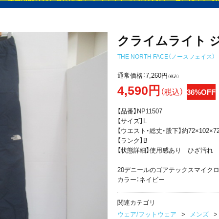
クライムライト ジ
THE NORTH FACE（ノースフェイス）
通常価格：
7,260円
（税込）
4,590円
（税込）
36%OFF
【品番】NP11507
【サイズ】L
【ウエスト・総丈・股下】約72×102×7
【ランク】B
【状態詳細】使用感あり ひざ汚れ
20デニールのゴアテックスマイク
カラー：ネイビー
関連カテゴリ
ウェア/フットウェア
メンズ