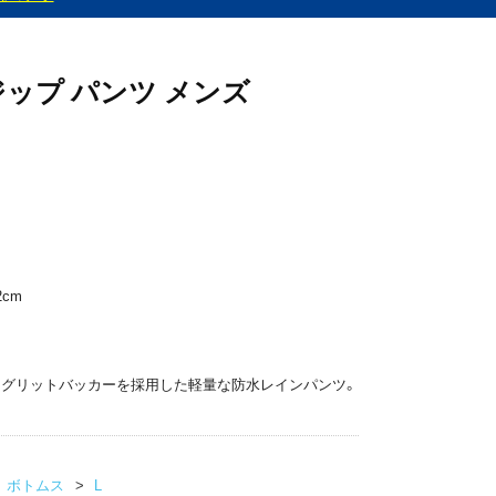
ップ パンツ メンズ
2cm
ログリットバッカーを採用した軽量な防水レインパンツ。
ボトムス
L