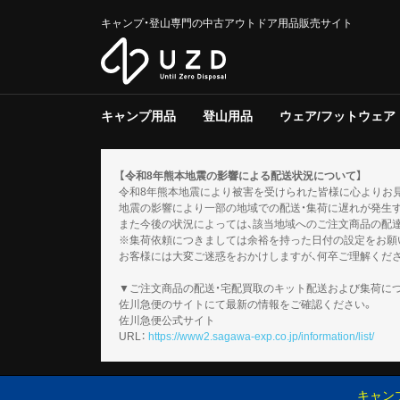
キャンプ・登山専門の中古アウトドア用品販売サイト
キャンプ用品
登山用品
ウェア/フットウェア
テント/タープ
クーラー/保冷器具
ジャグ
寝具
焚き火台/グリル
ファニチャー
ライト/ランタン
調理器具
ストーブ/ヒーター
バーナー
テーブルウェア
収納ラック/ケース
キャンプその他
テント/シェルター
寝具
バックパック
トレッキングポール
登山その他
スノーギア
調理器具
バーナー
テーブルウェア
メンズ
レディース
キッズ
服飾小物
フットウェア
ウェアその他
テント
タープ
テント用品
ソフトクー
ハードクー
クーラー/
マット
シュラフ
コット/ベ
寝具その他
グリル
焚火台
焚き火台/
テーブル
チェア
ファニチャ
電池/バッ
ホワイトガ
キャンドル
ガス
ハンディラ
ヘッドライ
ケロシン
ライト/ラ
クッカー
ダッチオー
クッカーそ
ガソリン/
ガス用
バーナーそ
アクセサリ
【令和8年熊本地震の影響による配送状況について】
令和8年熊本地震により被害を受けられた皆様に心よりお
地震の影響により一部の地域での配送・集荷に遅れが発生
また今後の状況によっては、該当地域へのご注文商品の配
※集荷依頼につきましては余裕を持った日付の設定をお願
お客様には大変ご迷惑をおかけしますが、何卒ご理解くだ
▼ご注文商品の配送・宅配買取のキット配送および集荷に
佐川急便のサイトにて最新の情報をご確認ください。
佐川急便公式サイト
URL：
https://www2.sagawa-exp.co.jp/information/list/
キャン