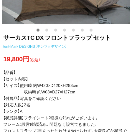
サーカスTC DX フロントフラップ セット
tent-Mark DESIGNS（テンマクデザイン）
19,800円
（税込）
【品番】-
【セット内容】
【サイズ】使用時 約W420×D420×H283cm
収納時 約W63×D27×H27cm
【付属品】写真をご確認ください
【対応人数】2名
【ランク】A
【状態詳細】フライシート：軽微な汚れがございます。
フレーム：設営確認済み。問題なく設営できました。
フロントフラップ：目立った汚れは見受けられず、大変良好な状態で