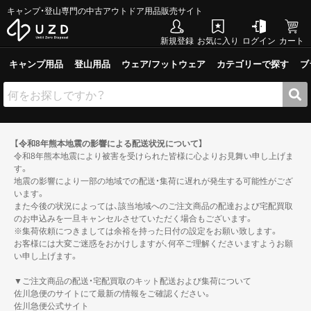
キャンプ・登山専門の中古アウトドア用品販売サイト
新規登録
お気に入り
ログイン
カート
キャンプ用品
登山用品
ウェア/フットウェア
カテゴリーで探す
ブ
【令和8年熊本地震の影響による配送状況について】
令和8年熊本地震により被害を受けられた皆様に心よりお見舞い申し上げま
す。
地震の影響により一部の地域での配送・集荷に遅れが発生する可能性がござ
います。
また今後の状況によっては、該当地域へのご注文商品の配達および宅配買取
のお申込みを一旦キャンセルさせていただく場合もございます。
※集荷依頼につきましては余裕を持った日付の設定をお願い致します。
お客様には大変ご迷惑をおかけしますが、何卒ご理解くださいますようお願
い申し上げます。
▼ご注文商品の配送・宅配買取のキット配送および集荷について
佐川急便のサイトにて最新の情報をご確認ください。
佐川急便公式サイト