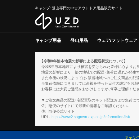
キャンプ・登山専門の中古アウトドア用品販売サイト
キャンプ用品
登山用品
ウェア/フットウェア
テント/タープ
クーラー/保冷器具
ジャグ
寝具
焚き火台/グリル
ファニチャー
ライト/ランタン
調理器具
ストーブ/ヒーター
バーナー
テーブルウェア
収納ラック/ケース
キャンプその他
テント/シェルター
寝具
バックパック
トレッキングポール
登山その他
スノーギア
調理器具
バーナー
テーブルウェア
メンズ
レディース
キッズ
服飾小物
フットウェア
ウェアその他
テント
タープ
テント用品
ソフトクー
ハードクー
クーラー/
マット
シュラフ
コット/ベ
寝具その他
グリル
焚火台
焚き火台/
テーブル
チェア
ファニチャ
電池/バッ
ホワイトガ
キャンドル
ガス
ハンディラ
ヘッドライ
ケロシン
ライト/ラ
クッカー
ダッチオー
クッカーそ
ガソリン/
ガス用
バーナーそ
アクセサリ
【令和8年熊本地震の影響による配送状況について】
令和8年熊本地震により被害を受けられた皆様に心よりお
地震の影響により一部の地域での配送・集荷に遅れが発生
また今後の状況によっては、該当地域へのご注文商品の配
※集荷依頼につきましては余裕を持った日付の設定をお願
お客様には大変ご迷惑をおかけしますが、何卒ご理解くだ
▼ご注文商品の配送・宅配買取のキット配送および集荷に
佐川急便のサイトにて最新の情報をご確認ください。
佐川急便公式サイト
URL：
https://www2.sagawa-exp.co.jp/information/list/
キャン