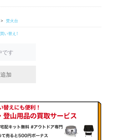
焚火台
買い替え！
中です
に追加