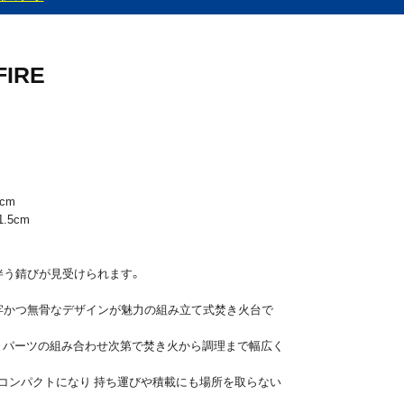
FIRE
cm
5cm
伴う錆びが見受けられます。
堅牢かつ無骨なデザインが魅力の組み立て式焚き火台で
 パーツの組み合わせ次第で焚き火から調理まで幅広く
にコンパクトになり 持ち運びや積載にも場所を取らない