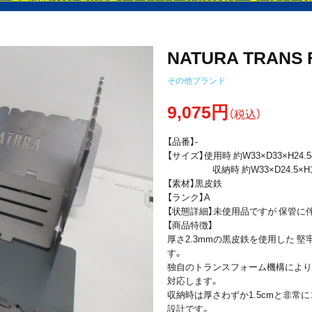
NATURA TRANS 
その他ブランド
9,075円
（税込）
【品番】-
【サイズ】使用時 約W33×D33×H24.5
収納時 約W33×D24.5×H1.
【素材】黒皮鉄
【ランク】A
【状態詳細】未使用品ですが 保管に
【商品特徴】
厚さ2.3mmの黒皮鉄を使用した 
す。
独自のトランスフォーム機構により
対応します。
収納時は厚さわずか1.5cmと非常
設計です。