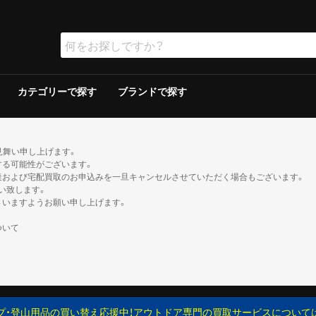
カテゴリーで探す
ブランドで探す
ラー
ラー
保冷器具その他
ッド
グリルその他
ーその他
テリー
ソリン
イト
ト
ンタンその他
ブン
の他
ケロシン
の他
ー
ダブルウォールテント
シングルウォールテント
ツェルト・シェルター・その他
ダウンシュラフ
化繊シュラフ
シュラフカバー
マット
寝具その他
デイバック（〜29L）
中型バックパック（30〜49L）
大型バックパック（50L〜）
バックパックその他
アウトドアウォッチ
サングラス
ハイドレーション/ボトル
ヘルメット
登山その他
ピッケル
アイゼン
スノーシュー/ワカン
スノーギアその他
クッカー
クッカーその他
ガソリン/ケロシン
ガス用
バーナーその他
アクセサリー
アウター
ミッドレイヤー
トップス／ベースレイヤー
ボトムス
レインスーツ
メンズその他
アウター
ミッドレイヤー
トップス／ベースレイヤー
ボトムス
レインスーツ
レディースその他
110cm以下
120〜140cm
150cm以上
帽子
ネックウォーマー・バラクラバ
手袋・グローブ
服飾小物その他
23cm未満
23cm〜
24cm〜
25cm〜
26cm〜
27cm〜
28cm〜
29cm以上
ゲイター
2ルームテント
ドームテント
その他テント
スクリーン/シェルター
ヘキサ/レクタタープ
その他タープ
マミー型
封筒型
炭
ガス
シングルバーナー
ツーバーナー
シングルバーナー
ツーバーナー
背負子・ベビーキャリー
トレイルランバック
ショルダーバック
ウエストバック
ダッフル・ボストンバッ
ポーチ
ザックカバー
背負子・ベビーキャリー
シングルバーナー
ツーバーナー
シングルバーナー
ツーバーナー
XS以下
S
M
L
XL以上
XS以下
S
M
L
XL以上
XS以下
S
M
L
XL以上
XS以下
S
M
L
XL以上
XS以下
S
M
L
XL以上
XS以下
S
M
L
XL以上
XS以下
S
M
L
XL以上
XS以下
S
M
L
XL以上
XS以下
S
M
L
XL以上
XS以下
S
M
L
XL以上
XS以下
S
M
L
XL以上
XS以下
S
M
L
XL以上
トレッキン
クライミン
サンダル
ブーツ
カジュアル
トレッキン
クライミン
サンダル
ブーツ
カジュアル
トレッキン
クライミン
サンダル
ブーツ
カジュアル
トレッキン
クライミン
サンダル
ブーツ
カジュアル
トレッキン
クライミン
サンダル
ブーツ
カジュアル
トレッキン
クライミン
サンダル
ブーツ
カジュアル
トレッキン
クライミン
サンダル
ブーツ
カジュアル
トレッキン
クライミン
サンダル
ブーツ
カジュアル
見舞い申し上げます。
する可能性がございます。
達および宅配買取のお申込みを一旦キャンセルさせていただく場合もございます。
い致します。
さいますようお願い申し上げます。
ついて
プ・登山用品の買い替え応援中！アウトドア専門の買取サービスについて