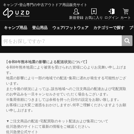
キャンプ・登山専門の中古アウトドア用品販売サイト
新規登録
お気に入り
ログイン
カート
キャンプ用品
登山用品
ウェア/フットウェア
カテゴリーで探す
ブ
【令和8年熊本地震の影響による配送状況について】
令和8年熊本地震により被害を受けられた皆様に心よりお見舞い申し上げま
す。
地震の影響により一部の地域での配送・集荷に遅れが発生する可能性がござ
います。
また今後の状況によっては、該当地域へのご注文商品の配達および宅配買取
のお申込みを一旦キャンセルさせていただく場合もございます。
※集荷依頼につきましては余裕を持った日付の設定をお願い致します。
お客様には大変ご迷惑をおかけしますが、何卒ご理解くださいますようお願
い申し上げます。
▼ご注文商品の配送・宅配買取のキット配送および集荷について
佐川急便のサイトにて最新の情報をご確認ください。
佐川急便公式サイト