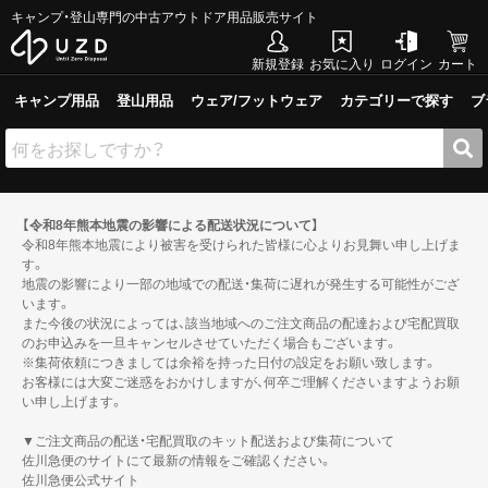
キャンプ・登山専門の中古アウトドア用品販売サイト
新規登録
お気に入り
ログイン
カート
キャンプ用品
登山用品
ウェア/フットウェア
カテゴリーで探す
ブ
【令和8年熊本地震の影響による配送状況について】
令和8年熊本地震により被害を受けられた皆様に心よりお見舞い申し上げま
す。
地震の影響により一部の地域での配送・集荷に遅れが発生する可能性がござ
います。
また今後の状況によっては、該当地域へのご注文商品の配達および宅配買取
のお申込みを一旦キャンセルさせていただく場合もございます。
※集荷依頼につきましては余裕を持った日付の設定をお願い致します。
お客様には大変ご迷惑をおかけしますが、何卒ご理解くださいますようお願
い申し上げます。
▼ご注文商品の配送・宅配買取のキット配送および集荷について
佐川急便のサイトにて最新の情報をご確認ください。
佐川急便公式サイト