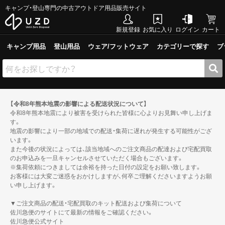
キャンプ・登山専門の中古アウトドア用品販売サイト
新規登録
お気に入り
ログイン
カート
キャンプ用品
登山用品
ウェア/フットウェア
カテゴリーで探す
ブ
【令和8年熊本地震の影響による配送状況について】
令和8年熊本地震により被害を受けられた皆様に心よりお見舞い申し上げま
す。
地震の影響により一部の地域での配送・集荷に遅れが発生する可能性がござ
います。
また今後の状況によっては、該当地域へのご注文商品の配達および宅配買取
のお申込みを一旦キャンセルさせていただく場合もございます。
※集荷依頼につきましては余裕を持った日付の設定をお願い致します。
お客様には大変ご迷惑をおかけしますが、何卒ご理解くださいますようお願
い申し上げます。
▼ご注文商品の配送・宅配買取のキット配送および集荷について
佐川急便のサイトにて最新の情報をご確認ください。
佐川急便公式サイト