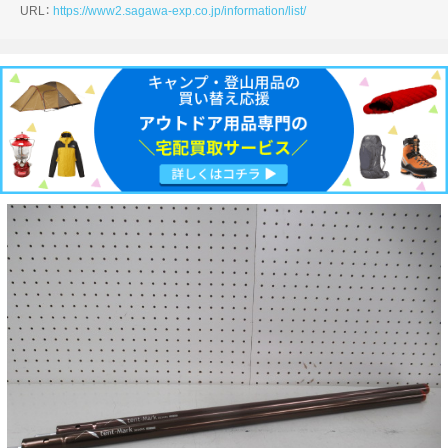
URL：
https://www2.sagawa-exp.co.jp/information/list/