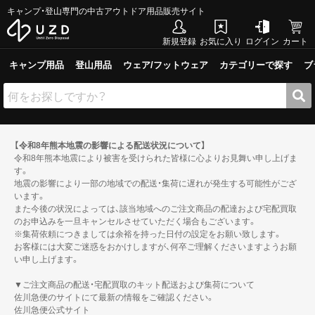
キャンプ・登山専門の中古アウトドア用品販売サイト
新規登録
お気に入り
ログイン
カート
キャンプ用品
登山用品
ウェア/フットウェア
カテゴリーで探す
ブ
【令和8年熊本地震の影響による配送状況について】
令和8年熊本地震により被害を受けられた皆様に心よりお見舞い申し上げま
す。
地震の影響により一部の地域での配送・集荷に遅れが発生する可能性がござ
います。
また今後の状況によっては、該当地域へのご注文商品の配達および宅配買取
のお申込みを一旦キャンセルさせていただく場合もございます。
※集荷依頼につきましては余裕を持った日付の設定をお願い致します。
お客様には大変ご迷惑をおかけしますが、何卒ご理解くださいますようお願
い申し上げます。
▼ご注文商品の配送・宅配買取のキット配送および集荷について
佐川急便のサイトにて最新の情報をご確認ください。
佐川急便公式サイト