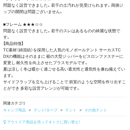
問題なく設営できました。若干の土汚れが見受けられます。両側ジ
ップの開閉は問題ございません。
■フレーム ★★★☆☆
問題なく設営できました。若干のスレはあるものの綺麗な状態で
す。
【商品特徴】
TC素材（綿混紡）を採用した人気のモノポールテント サーカスTC
DXの機能はそのままに 裾の大型ジッパーをビスロンファスナーに
変更し 耐久性を向上させたプラスモデルです。
夏は涼しく冬は暖かく過ごせる高い遮光性と通気性を兼ね備えてい
ます。
サイドフラップを立ち上げることで 前室のような空間を作り出すこ
とができ 多彩な設営アレンジが可能です。
関連カテゴリ
キャンプ用品
テント/タープ
テント
その他テント
アウトドア用品を売ってオトクに買い替え！