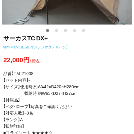
サーカスTC DX+
tent-Mark DESIGNS（テンマクデザイン）
22,000円
（税込）
品番】TM-21008
【セット内容】-
【サイズ】使用時 約W442×D420×H280cm
収納時 約W63×D27×H27cm
【付属品】
【ペグ・ロープ】写真をご確認ください
【対応人数】~3名
【ランク】A
【状態詳細】
■フライシート ★★★★☆