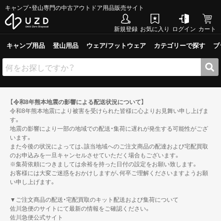
キャンプ・登山専門の中古アウトドア用品販売サイト
新規登録
お気に入り
ログイン
カート
キャンプ用品
登山用品
ウェア/フットウェア
カテゴリーで探す
ブ
【令和8年熊本地震の影響による配送状況について】
令和8年熊本地震により被害を受けられた皆様に心よりお見舞い申し上げま
す。
地震の影響により一部の地域での配送・集荷に遅れが発生する可能性がござ
います。
また今後の状況によっては、該当地域へのご注文商品の配達および宅配買取
のお申込みを一旦キャンセルさせていただく場合もございます。
※集荷依頼につきましては余裕を持った日付の設定をお願い致します。
お客様には大変ご迷惑をおかけしますが、何卒ご理解くださいますようお願
い申し上げます。
▼ご注文商品の配送・宅配買取のキット配送および集荷について
佐川急便のサイトにて最新の情報をご確認ください。
佐川急便公式サイト