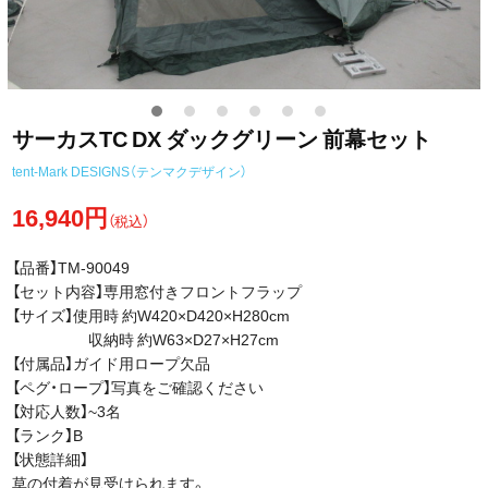
サーカスTC DX ダックグリーン 前幕セット
tent-Mark DESIGNS（テンマクデザイン）
16,940円
（税込）
【品番】TM-90049
【セット内容】専用窓付きフロントフラップ
【サイズ】使用時 約W420×D420×H280cm
収納時 約W63×D27×H27cm
【付属品】ガイド用ロープ欠品
【ペグ・ロープ】写真をご確認ください
【対応人数】~3名
【ランク】B
【状態詳細】
草の付着が見受けられます。