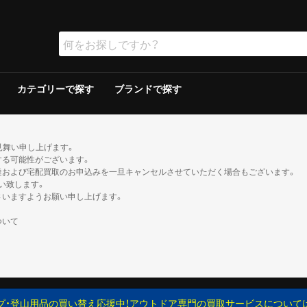
カテゴリーで探す
ブランドで探す
ラー
ラー
保冷器具その他
ッド
グリルその他
ーその他
テリー
ソリン
イト
ト
ンタンその他
ブン
の他
ケロシン
の他
ー
ダブルウォールテント
シングルウォールテント
ツェルト・シェルター・その他
ダウンシュラフ
化繊シュラフ
シュラフカバー
マット
寝具その他
デイバック（〜29L）
中型バックパック（30〜49L）
大型バックパック（50L〜）
バックパックその他
アウトドアウォッチ
サングラス
ハイドレーション/ボトル
ヘルメット
登山その他
ピッケル
アイゼン
スノーシュー/ワカン
スノーギアその他
クッカー
クッカーその他
ガソリン/ケロシン
ガス用
バーナーその他
アクセサリー
アウター
ミッドレイヤー
トップス／ベースレイヤー
ボトムス
レインスーツ
メンズその他
アウター
ミッドレイヤー
トップス／ベースレイヤー
ボトムス
レインスーツ
レディースその他
110cm以下
120〜140cm
150cm以上
帽子
ネックウォーマー・バラクラバ
手袋・グローブ
服飾小物その他
23cm未満
23cm〜
24cm〜
25cm〜
26cm〜
27cm〜
28cm〜
29cm以上
ゲイター
2ルームテント
ドームテント
その他テント
スクリーン/シェルター
ヘキサ/レクタタープ
その他タープ
マミー型
封筒型
炭
ガス
シングルバーナー
ツーバーナー
シングルバーナー
ツーバーナー
背負子・ベビーキャリー
トレイルランバック
ショルダーバック
ウエストバック
ダッフル・ボストンバッ
ポーチ
ザックカバー
背負子・ベビーキャリー
シングルバーナー
ツーバーナー
シングルバーナー
ツーバーナー
XS以下
S
M
L
XL以上
XS以下
S
M
L
XL以上
XS以下
S
M
L
XL以上
XS以下
S
M
L
XL以上
XS以下
S
M
L
XL以上
XS以下
S
M
L
XL以上
XS以下
S
M
L
XL以上
XS以下
S
M
L
XL以上
XS以下
S
M
L
XL以上
XS以下
S
M
L
XL以上
XS以下
S
M
L
XL以上
XS以下
S
M
L
XL以上
トレッキン
クライミン
サンダル
ブーツ
カジュアル
トレッキン
クライミン
サンダル
ブーツ
カジュアル
トレッキン
クライミン
サンダル
ブーツ
カジュアル
トレッキン
クライミン
サンダル
ブーツ
カジュアル
トレッキン
クライミン
サンダル
ブーツ
カジュアル
トレッキン
クライミン
サンダル
ブーツ
カジュアル
トレッキン
クライミン
サンダル
ブーツ
カジュアル
トレッキン
クライミン
サンダル
ブーツ
カジュアル
見舞い申し上げます。
する可能性がございます。
達および宅配買取のお申込みを一旦キャンセルさせていただく場合もございます。
い致します。
さいますようお願い申し上げます。
ついて
プ・登山用品の買い替え応援中！アウトドア専門の買取サービスについて