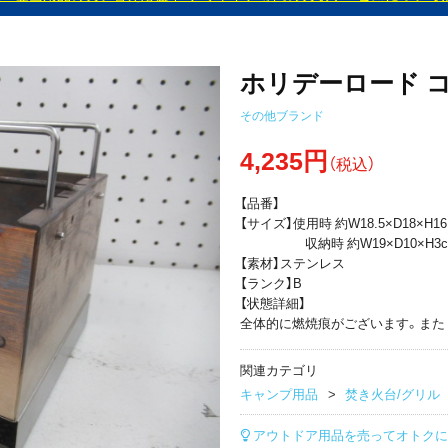
ホリデーロード 
その他ブランド
4,235円
（税込）
【品番】
【サイズ】使用時 約W18.5×D18×H16
収納時 約W19×D10×H3c
【素材】ステンレス
【ランク】B
【状態詳細】
全体的に燃焼痕がございます。また
関連カテゴリ
キャンプ用品
焚き火台/グリル
アウトドア用品を売ってオトクに