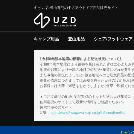
キャンプ・登山専門の中古アウトドア用品販売サイト
キャンプ用品
登山用品
ウェア/フットウェア
テント/タープ
クーラー/保冷器具
ジャグ
寝具
焚き火台/グリル
ファニチャー
ライト/ランタン
調理器具
ストーブ/ヒーター
バーナー
テーブルウェア
収納ラック/ケース
キャンプその他
テント/シェルター
寝具
バックパック
トレッキングポール
登山その他
スノーギア
調理器具
バーナー
テーブルウェア
メンズ
レディース
キッズ
服飾小物
フットウェア
ウェアその他
テント
タープ
テント用品
ソフトクー
ハードクー
クーラー/
マット
シュラフ
コット/ベ
寝具その他
グリル
焚火台
焚き火台/
テーブル
チェア
ファニチャ
電池/バッ
ホワイトガ
キャンドル
ガス
ハンディラ
ヘッドライ
ケロシン
ライト/ラ
クッカー
ダッチオー
クッカーそ
ガソリン/
ガス用
バーナーそ
アクセサリ
【令和8年熊本地震の影響による配送状況について】
令和8年熊本地震により被害を受けられた皆様に心よりお
地震の影響により一部の地域での配送・集荷に遅れが発生
また今後の状況によっては、該当地域へのご注文商品の配
※集荷依頼につきましては余裕を持った日付の設定をお願
お客様には大変ご迷惑をおかけしますが、何卒ご理解くだ
▼ご注文商品の配送・宅配買取のキット配送および集荷に
佐川急便のサイトにて最新の情報をご確認ください。
佐川急便公式サイト
URL：
https://www2.sagawa-exp.co.jp/information/list/
キャン