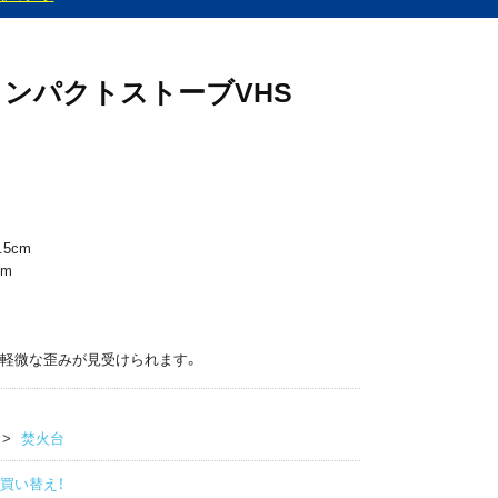
コンパクトストーブVHS
.5cm
m
 軽微な歪みが見受けられます。
焚火台
買い替え！