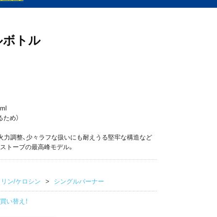
ルボトル
ml
るため）
な火力調整、少々ラフな扱いにも耐えうる堅牢な構造など
ストーブの最高峰モデル。
リン/ケロシン
シングルバーナー
買い替え！