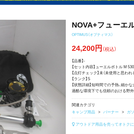
NOVA+フューエ
OPTIMUS（オプティマス）
24,200円
（税込）
【品番】-
【セット内容】ューエルボトル M 530
【点灯チェック】未（未使用と思われ
【ランク】S
【状態詳細】短時間での予熱、細か
過酷な環境下でも信頼のおける野外
関連カテゴリ
キャンプ用品
バーナー
ガソ
アウトドア用品を売ってオトクに