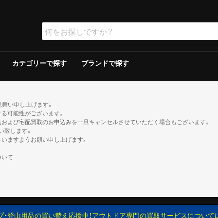
カテゴリーで探す
ブランドで探す
ラー
ラー
保冷器具その他
ッド
グリルその他
ーその他
テリー
ソリン
イト
ト
ンタンその他
ブン
の他
ケロシン
の他
ー
ダブルウォールテント
シングルウォールテント
ツェルト・シェルター・その他
ダウンシュラフ
化繊シュラフ
シュラフカバー
マット
寝具その他
デイバック（〜29L）
中型バックパック（30〜49L）
大型バックパック（50L〜）
バックパックその他
アウトドアウォッチ
サングラス
ハイドレーション/ボトル
ヘルメット
登山その他
ピッケル
アイゼン
スノーシュー/ワカン
スノーギアその他
クッカー
クッカーその他
ガソリン/ケロシン
ガス用
バーナーその他
アクセサリー
アウター
ミッドレイヤー
トップス／ベースレイヤー
ボトムス
レインスーツ
メンズその他
アウター
ミッドレイヤー
トップス／ベースレイヤー
ボトムス
レインスーツ
レディースその他
110cm以下
120〜140cm
150cm以上
帽子
ネックウォーマー・バラクラバ
手袋・グローブ
服飾小物その他
23cm未満
23cm〜
24cm〜
25cm〜
26cm〜
27cm〜
28cm〜
29cm以上
ゲイター
2ルームテント
ドームテント
その他テント
スクリーン/シェルター
ヘキサ/レクタタープ
その他タープ
マミー型
封筒型
炭
ガス
シングルバーナー
ツーバーナー
シングルバーナー
ツーバーナー
背負子・ベビーキャリー
トレイルランバック
ショルダーバック
ウエストバック
ダッフル・ボストンバッ
ポーチ
ザックカバー
背負子・ベビーキャリー
シングルバーナー
ツーバーナー
シングルバーナー
ツーバーナー
XS以下
S
M
L
XL以上
XS以下
S
M
L
XL以上
XS以下
S
M
L
XL以上
XS以下
S
M
L
XL以上
XS以下
S
M
L
XL以上
XS以下
S
M
L
XL以上
XS以下
S
M
L
XL以上
XS以下
S
M
L
XL以上
XS以下
S
M
L
XL以上
XS以下
S
M
L
XL以上
XS以下
S
M
L
XL以上
XS以下
S
M
L
XL以上
トレッキン
クライミン
サンダル
ブーツ
カジュアル
トレッキン
クライミン
サンダル
ブーツ
カジュアル
トレッキン
クライミン
サンダル
ブーツ
カジュアル
トレッキン
クライミン
サンダル
ブーツ
カジュアル
トレッキン
クライミン
サンダル
ブーツ
カジュアル
トレッキン
クライミン
サンダル
ブーツ
カジュアル
トレッキン
クライミン
サンダル
ブーツ
カジュアル
トレッキン
クライミン
サンダル
ブーツ
カジュアル
見舞い申し上げます。
する可能性がございます。
達および宅配買取のお申込みを一旦キャンセルさせていただく場合もございます。
い致します。
さいますようお願い申し上げます。
ついて
プ・登山用品の買い替え応援中！アウトドア専門の買取サービスについて