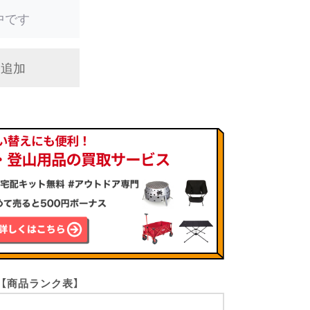
中です
に追加
【商品ランク表】