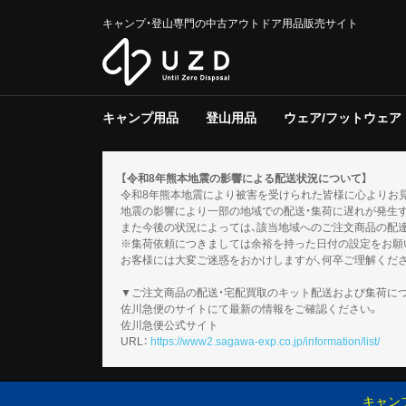
キャンプ・登山専門の中古アウトドア用品販売サイト
キャンプ用品
登山用品
ウェア/フットウェア
テント/タープ
クーラー/保冷器具
ジャグ
寝具
焚き火台/グリル
ファニチャー
ライト/ランタン
調理器具
ストーブ/ヒーター
バーナー
テーブルウェア
収納ラック/ケース
キャンプその他
テント/シェルター
寝具
バックパック
トレッキングポール
登山その他
スノーギア
調理器具
バーナー
テーブルウェア
メンズ
レディース
キッズ
服飾小物
フットウェア
ウェアその他
テント
タープ
テント用品
ソフトクー
ハードクー
クーラー/
マット
シュラフ
コット/ベ
寝具その他
グリル
焚火台
焚き火台/
テーブル
チェア
ファニチャ
電池/バッ
ホワイトガ
キャンドル
ガス
ハンディラ
ヘッドライ
ケロシン
ライト/ラ
クッカー
ダッチオー
クッカーそ
ガソリン/
ガス用
バーナーそ
アクセサリ
【令和8年熊本地震の影響による配送状況について】
令和8年熊本地震により被害を受けられた皆様に心よりお
地震の影響により一部の地域での配送・集荷に遅れが発生
また今後の状況によっては、該当地域へのご注文商品の配
※集荷依頼につきましては余裕を持った日付の設定をお願
お客様には大変ご迷惑をおかけしますが、何卒ご理解くだ
▼ご注文商品の配送・宅配買取のキット配送および集荷に
佐川急便のサイトにて最新の情報をご確認ください。
佐川急便公式サイト
URL：
https://www2.sagawa-exp.co.jp/information/list/
キャン