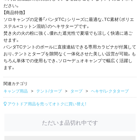
ださい。
【商品特徴】
ソロキャンプの定番「パンダTC」シリーズに最適な、TC素材（ポリエ
ステル×コットン混紡）のヘキサタープです。
焚き火の火の粉に強く、優れた遮光性で夏場でも涼しく快適に過ご
せます。
パンダTCテントのポールに直接連結できる専用カラビナが付属して
おり、テントとタープを隙間なく一体化させた美しい設営が可能。も
ちろん単体での使用もでき、ソロ〜デュオキャンプで幅広く活躍し
ます。
関連カテゴリ
キャンプ用品
テント/タープ
タープ
ヘキサ/レクタタープ
アウトドア用品を売ってオトクに買い替え！
ただいま品切れ中です