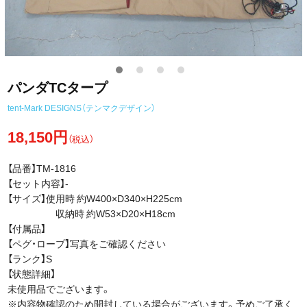
パンダTCタープ
tent-Mark DESIGNS（テンマクデザイン）
18,150円
（税込）
【品番】TM-1816
【セット内容】-
【サイズ】使用時 約W400×D340×H225cm
収納時 約W53×D20×H18cm
【付属品】
【ペグ・ロープ】写真をご確認ください
【ランク】S
【状態詳細】
未使用品でございます。
※内容物確認のため開封している場合がございます。予めご了承く