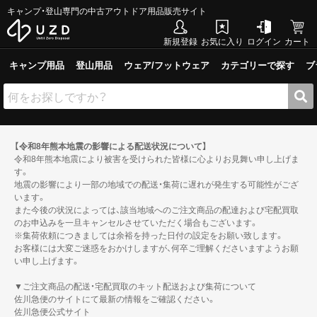
キャンプ・登山専門の中古アウトドア用品販売サイト
新規登録
お気に入り
ログイン
カート
キャンプ用品
登山用品
ウェア/フットウェア
カテゴリーで探す
ブ
【令和8年熊本地震の影響による配送状況について】
令和8年熊本地震により被害を受けられた皆様に心よりお見舞い申し上げま
す。
地震の影響により一部の地域での配送・集荷に遅れが発生する可能性がござ
います。
また今後の状況によっては、該当地域へのご注文商品の配達および宅配買取
のお申込みを一旦キャンセルさせていただく場合もございます。
※集荷依頼につきましては余裕を持った日付の設定をお願い致します。
お客様には大変ご迷惑をおかけしますが、何卒ご理解くださいますようお願
い申し上げます。
▼ご注文商品の配送・宅配買取のキット配送および集荷について
佐川急便のサイトにて最新の情報をご確認ください。
佐川急便公式サイト