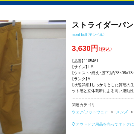
ストライダーパン
mont-bell（モンベル）
3,630円
（税込）
【品番】1105461
【サイズ】L-S
【ウエスト・総丈・股下】約78×98×73
【ランク】A
【状態詳細】しっかりとした質感の
ット感と立体裁断による高い運動性
関連カテゴリ
ウェア/フットウェア
メンズ
アウトドア用品を売ってオトクに