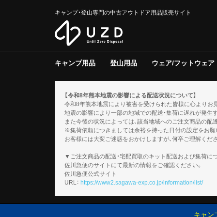
キャンプ・登山専門の中古アウトドア用品販売サイト
キャンプ用品
登山用品
ウェア/フットウェア
テント/タープ
クーラー/保冷器具
ジャグ
寝具
焚き火台/グリル
ファニチャー
ライト/ランタン
調理器具
ストーブ/ヒーター
バーナー
テーブルウェア
収納ラック/ケース
キャンプその他
テント/シェルター
寝具
バックパック
トレッキングポール
登山その他
スノーギア
調理器具
バーナー
テーブルウェア
メンズ
レディース
キッズ
服飾小物
フットウェア
ウェアその他
テント
タープ
テント用品
ソフトクー
ハードクー
クーラー/
マット
シュラフ
コット/ベ
寝具その他
グリル
焚火台
焚き火台/
テーブル
チェア
ファニチャ
電池/バッ
ホワイトガ
キャンドル
ガス
ハンディラ
ヘッドライ
ケロシン
ライト/ラ
クッカー
ダッチオー
クッカーそ
ガソリン/
ガス用
バーナーそ
アクセサリ
【令和8年熊本地震の影響による配送状況について】
令和8年熊本地震により被害を受けられた皆様に心よりお
地震の影響により一部の地域での配送・集荷に遅れが発生
また今後の状況によっては、該当地域へのご注文商品の配
※集荷依頼につきましては余裕を持った日付の設定をお願
お客様には大変ご迷惑をおかけしますが、何卒ご理解くだ
▼ご注文商品の配送・宅配買取のキット配送および集荷に
佐川急便のサイトにて最新の情報をご確認ください。
佐川急便公式サイト
URL：
https://www2.sagawa-exp.co.jp/information/list/
キャン