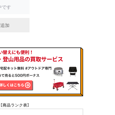
中です
に追加
【商品ランク表】