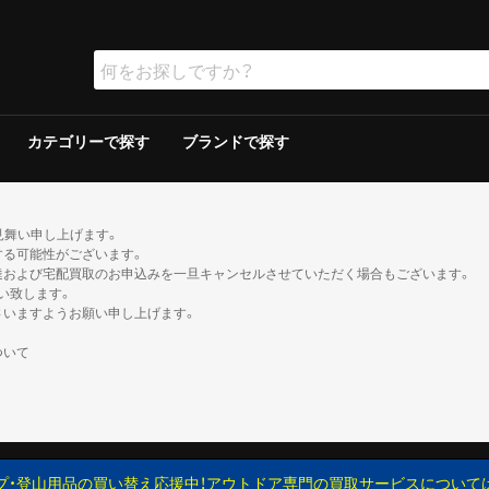
カテゴリーで探す
ブランドで探す
ラー
ラー
保冷器具その他
ッド
グリルその他
ーその他
テリー
ソリン
イト
ト
ンタンその他
ブン
の他
ケロシン
の他
ー
ダブルウォールテント
シングルウォールテント
ツェルト・シェルター・その他
ダウンシュラフ
化繊シュラフ
シュラフカバー
マット
寝具その他
デイバック（〜29L）
中型バックパック（30〜49L）
大型バックパック（50L〜）
バックパックその他
アウトドアウォッチ
サングラス
ハイドレーション/ボトル
ヘルメット
登山その他
ピッケル
アイゼン
スノーシュー/ワカン
スノーギアその他
クッカー
クッカーその他
ガソリン/ケロシン
ガス用
バーナーその他
アクセサリー
アウター
ミッドレイヤー
トップス／ベースレイヤー
ボトムス
レインスーツ
メンズその他
アウター
ミッドレイヤー
トップス／ベースレイヤー
ボトムス
レインスーツ
レディースその他
110cm以下
120〜140cm
150cm以上
帽子
ネックウォーマー・バラクラバ
手袋・グローブ
服飾小物その他
23cm未満
23cm〜
24cm〜
25cm〜
26cm〜
27cm〜
28cm〜
29cm以上
ゲイター
2ルームテント
ドームテント
その他テント
スクリーン/シェルター
ヘキサ/レクタタープ
その他タープ
マミー型
封筒型
炭
ガス
シングルバーナー
ツーバーナー
シングルバーナー
ツーバーナー
背負子・ベビーキャリー
トレイルランバック
ショルダーバック
ウエストバック
ダッフル・ボストンバッ
ポーチ
ザックカバー
背負子・ベビーキャリー
シングルバーナー
ツーバーナー
シングルバーナー
ツーバーナー
XS以下
S
M
L
XL以上
XS以下
S
M
L
XL以上
XS以下
S
M
L
XL以上
XS以下
S
M
L
XL以上
XS以下
S
M
L
XL以上
XS以下
S
M
L
XL以上
XS以下
S
M
L
XL以上
XS以下
S
M
L
XL以上
XS以下
S
M
L
XL以上
XS以下
S
M
L
XL以上
XS以下
S
M
L
XL以上
XS以下
S
M
L
XL以上
トレッキン
クライミン
サンダル
ブーツ
カジュアル
トレッキン
クライミン
サンダル
ブーツ
カジュアル
トレッキン
クライミン
サンダル
ブーツ
カジュアル
トレッキン
クライミン
サンダル
ブーツ
カジュアル
トレッキン
クライミン
サンダル
ブーツ
カジュアル
トレッキン
クライミン
サンダル
ブーツ
カジュアル
トレッキン
クライミン
サンダル
ブーツ
カジュアル
トレッキン
クライミン
サンダル
ブーツ
カジュアル
見舞い申し上げます。
する可能性がございます。
達および宅配買取のお申込みを一旦キャンセルさせていただく場合もございます。
い致します。
さいますようお願い申し上げます。
ついて
プ・登山用品の買い替え応援中！アウトドア専門の買取サービスについて