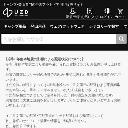
キャンプ・登山専門の中古アウトドア用品販売サイト
新規登録
お気に入り
ログイン
カート
キャンプ用品
登山用品
ウェア/フットウェア
カテゴリーで探す
ブ
【令和8年熊本地震の影響による配送状況について】
令和8年熊本地震により被害を受けられた皆様に心よりお見舞い申し上げま
す。
地震の影響により一部の地域での配送・集荷に遅れが発生する可能性がござ
います。
また今後の状況によっては、該当地域へのご注文商品の配達および宅配買取
のお申込みを一旦キャンセルさせていただく場合もございます。
※集荷依頼につきましては余裕を持った日付の設定をお願い致します。
お客様には大変ご迷惑をおかけしますが、何卒ご理解くださいますようお願
い申し上げます。
▼ご注文商品の配送・宅配買取のキット配送および集荷について
佐川急便のサイトにて最新の情報をご確認ください。
佐川急便公式サイト