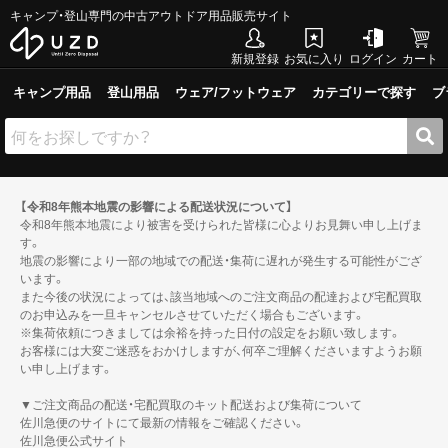
キャンプ・登山専門の中古アウトドア用品販売サイト
新規登録
お気に入り
ログイン
カート
キャンプ用品
登山用品
ウェア/フットウェア
カテゴリーで探す
ブ
【令和8年熊本地震の影響による配送状況について】
令和8年熊本地震により被害を受けられた皆様に心よりお見舞い申し上げま
す。
地震の影響により一部の地域での配送・集荷に遅れが発生する可能性がござ
います。
また今後の状況によっては、該当地域へのご注文商品の配達および宅配買取
のお申込みを一旦キャンセルさせていただく場合もございます。
※集荷依頼につきましては余裕を持った日付の設定をお願い致します。
お客様には大変ご迷惑をおかけしますが、何卒ご理解くださいますようお願
い申し上げます。
▼ご注文商品の配送・宅配買取のキット配送および集荷について
佐川急便のサイトにて最新の情報をご確認ください。
佐川急便公式サイト