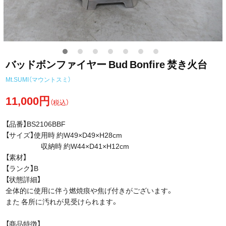
バッドボンファイヤー Bud Bonfire 焚き火台
Mt.SUMI（マウントスミ）
11,000円
（税込）
【品番】BS2106BBF
【サイズ】使用時 約W49×D49×H28cm
収納時 約W44×D41×H12cm
【素材】
【ランク】B
【状態詳細】
全体的に使用に伴う燃焼痕や焦げ付きがございます。
また 各所に汚れが見受けられます。
【商品特徴】