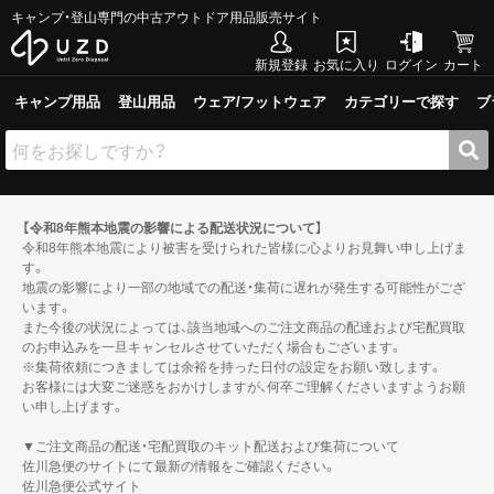
キャンプ・登山専門の中古アウトドア用品販売サイト
新規登録
お気に入り
ログイン
カート
キャンプ用品
登山用品
ウェア/フットウェア
カテゴリーで探す
ブ
【令和8年熊本地震の影響による配送状況について】
令和8年熊本地震により被害を受けられた皆様に心よりお見舞い申し上げま
す。
地震の影響により一部の地域での配送・集荷に遅れが発生する可能性がござ
います。
また今後の状況によっては、該当地域へのご注文商品の配達および宅配買取
のお申込みを一旦キャンセルさせていただく場合もございます。
※集荷依頼につきましては余裕を持った日付の設定をお願い致します。
お客様には大変ご迷惑をおかけしますが、何卒ご理解くださいますようお願
い申し上げます。
▼ご注文商品の配送・宅配買取のキット配送および集荷について
佐川急便のサイトにて最新の情報をご確認ください。
佐川急便公式サイト