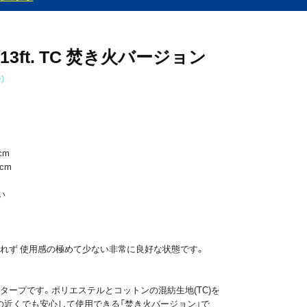
ft. TC 焚き火バージョン
）
cm
cm
い
れず 使用感の極めて少ない非常に良好な状態です。
タープです。ポリエステルとコットンの混紡生地(TC)を
火の近くでも安心して使用できる「焚き火バージョン」で