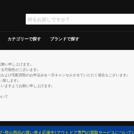
カテゴリーで探す
ブランドで探す
ラー
ラー
保冷器具その他
ッド
グリルその他
ーその他
テリー
ソリン
イト
ト
ンタンその他
ブン
の他
ケロシン
の他
ー
ダブルウォールテント
シングルウォールテント
ツェルト・シェルター・その他
ダウンシュラフ
化繊シュラフ
シュラフカバー
マット
寝具その他
デイバック（〜29L）
中型バックパック（30〜49L）
大型バックパック（50L〜）
バックパックその他
アウトドアウォッチ
サングラス
ハイドレーション/ボトル
ヘルメット
登山その他
ピッケル
アイゼン
スノーシュー/ワカン
スノーギアその他
クッカー
クッカーその他
ガソリン/ケロシン
ガス用
バーナーその他
アクセサリー
アウター
ミッドレイヤー
トップス／ベースレイヤー
ボトムス
レインスーツ
メンズその他
アウター
ミッドレイヤー
トップス／ベースレイヤー
ボトムス
レインスーツ
レディースその他
110cm以下
120〜140cm
150cm以上
帽子
ネックウォーマー・バラクラバ
手袋・グローブ
服飾小物その他
23cm未満
23cm〜
24cm〜
25cm〜
26cm〜
27cm〜
28cm〜
29cm以上
ゲイター
2ルームテント
ドームテント
その他テント
スクリーン/シェルター
ヘキサ/レクタタープ
その他タープ
マミー型
封筒型
炭
ガス
シングルバーナー
ツーバーナー
シングルバーナー
ツーバーナー
背負子・ベビーキャリー
トレイルランバック
ショルダーバック
ウエストバック
ダッフル・ボストンバッ
ポーチ
ザックカバー
背負子・ベビーキャリー
シングルバーナー
ツーバーナー
シングルバーナー
ツーバーナー
XS以下
S
M
L
XL以上
XS以下
S
M
L
XL以上
XS以下
S
M
L
XL以上
XS以下
S
M
L
XL以上
XS以下
S
M
L
XL以上
XS以下
S
M
L
XL以上
XS以下
S
M
L
XL以上
XS以下
S
M
L
XL以上
XS以下
S
M
L
XL以上
XS以下
S
M
L
XL以上
XS以下
S
M
L
XL以上
XS以下
S
M
L
XL以上
トレッキン
クライミン
サンダル
ブーツ
カジュアル
トレッキン
クライミン
サンダル
ブーツ
カジュアル
トレッキン
クライミン
サンダル
ブーツ
カジュアル
トレッキン
クライミン
サンダル
ブーツ
カジュアル
トレッキン
クライミン
サンダル
ブーツ
カジュアル
トレッキン
クライミン
サンダル
ブーツ
カジュアル
トレッキン
クライミン
サンダル
ブーツ
カジュアル
トレッキン
クライミン
サンダル
ブーツ
カジュアル
見舞い申し上げます。
する可能性がございます。
達および宅配買取のお申込みを一旦キャンセルさせていただく場合もございます。
い致します。
さいますようお願い申し上げます。
ついて
プ・登山用品の買い替え応援中！アウトドア専門の買取サービスについて