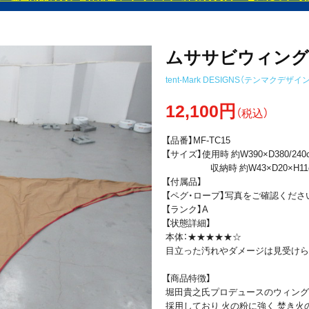
ムササビウィング13
tent-Mark DESIGNS（テンマクデザイン
12,100円
（税込）
【品番】MF-TC15
【サイズ】使用時 約W390×D380/240
収納時 約W43×D20×H11
【付属品】
【ペグ・ロープ】写真をご確認くださ
【ランク】A
【状態詳細】
本体：★★★★★☆
目立った汚れやダメージは見受けら
【商品特徴】
堀田貴之氏プロデュースのウィング
採用しており 火の粉に強く 焚き