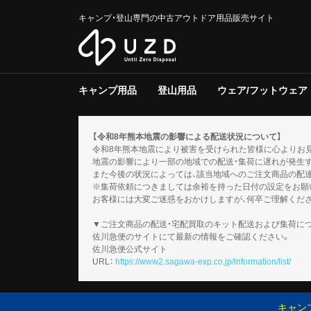
キャンプ・登山専門の中古アウトドア用品販売サイト
キャンプ用品
登山用品
ウェア/フットウェア
テント/タープ
クーラー/保冷器具
ジャグ
寝具
焚き火台/グリル
ファニチャー
ライト/ランタン
調理器具
ストーブ/ヒーター
バーナー
テーブルウェア
収納ラック/ケース
キャンプその他
テント/シェルター
寝具
バックパック
トレッキングポール
登山その他
スノーギア
調理器具
バーナー
テーブルウェア
メンズ
レディース
キッズ
服飾小物
フットウェア
ウェアその他
テント
タープ
テント用品
ソフトクー
ハードクー
クーラー/
マット
シュラフ
コット/ベ
寝具その他
グリル
焚火台
焚き火台/
テーブル
チェア
ファニチャ
電池/バッ
ホワイトガ
キャンドル
ガス
ハンディラ
ヘッドライ
ケロシン
ライト/ラ
クッカー
ダッチオー
クッカーそ
ガソリン/
ガス用
バーナーそ
アクセサリ
【令和8年熊本地震の影響による配送状況について】
令和8年熊本地震により被害を受けられた皆様に心よりお
地震の影響により一部の地域での配送・集荷に遅れが発生
また今後の状況によっては、該当地域へのご注文商品の配
※集荷依頼につきましては余裕を持った日付の設定をお願
お客様には大変ご迷惑をおかけしますが、何卒ご理解くだ
▼ご注文商品の配送・宅配買取のキット配送および集荷に
佐川急便のサイトにて最新の情報をご確認ください。
佐川急便公式サイト
URL：
https://www2.sagawa-exp.co.jp/information/list/
キャン