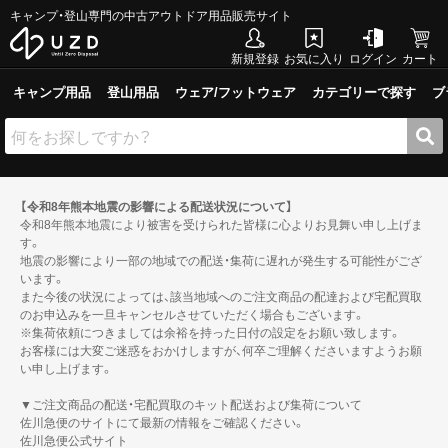
キャンプ・登山専門の中古アウトドア用品販売サイト
新規登録
お気に入り
ログイン
カート
キャンプ用品
登山用品
ウェア/フットウェア
カテゴリーで探す
ブ
【令和8年熊本地震の影響による配送状況について】
令和8年熊本地震により被害を受けられた皆様に心よりお見舞い申し上げま
す。
地震の影響により一部の地域での配送・集荷に遅れが発生する可能性がござ
います。
また今後の状況によっては、該当地域へのご注文商品の配達および宅配買取
のお申込みを一旦キャンセルさせていただく場合もございます。
※集荷依頼につきましては余裕を持った日付の設定をお願い致します。
お客様には大変ご迷惑をおかけしますが、何卒ご理解くださいますようお願
い申し上げます。
▼ご注文商品の配送・宅配買取のキット配送および集荷について
佐川急便のサイトにて最新の情報をご確認ください。
佐川急便公式サイト