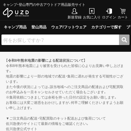
キャンプ・登山専門の中古アウトドア用品販売サイト
新規登録
お気に入り
ログイン
カート
キャンプ用品
登山用品
ウェア/フットウェア
カテゴリーで探す
ブ
【令和8年熊本地震の影響による配送状況について】
令和8年熊本地震により被害を受けられた皆様に心よりお見舞い申し上げま
す。
地震の影響により一部の地域での配送・集荷に遅れが発生する可能性がござ
います。
また今後の状況によっては、該当地域へのご注文商品の配達および宅配買取
のお申込みを一旦キャンセルさせていただく場合もございます。
※集荷依頼につきましては余裕を持った日付の設定をお願い致します。
お客様には大変ご迷惑をおかけしますが、何卒ご理解くださいますようお願
い申し上げます。
▼ご注文商品の配送・宅配買取のキット配送および集荷について
佐川急便のサイトにて最新の情報をご確認ください。
佐川急便公式サイト