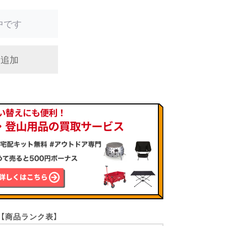
中です
に追加
【商品ランク表】