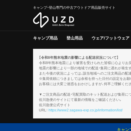
キャンプ・登山専門の中古アウトドア用品販売サイト
キャンプ用品
登山用品
ウェア/フットウェア
テント/タープ
クーラー/保冷器具
ジャグ
寝具
焚き火台/グリル
ファニチャー
ライト/ランタン
調理器具
ストーブ/ヒーター
バーナー
テーブルウェア
収納ラック/ケース
キャンプその他
テント/シェルター
寝具
バックパック
トレッキングポール
登山その他
スノーギア
調理器具
バーナー
テーブルウェア
メンズ
レディース
キッズ
服飾小物
フットウェア
ウェアその他
テント
タープ
テント用品
ソフトクー
ハードクー
クーラー/
マット
シュラフ
コット/ベ
寝具その他
グリル
焚火台
焚き火台/
テーブル
チェア
ファニチャ
電池/バッ
ホワイトガ
キャンドル
ガス
ハンディラ
ヘッドライ
ケロシン
ライト/ラ
クッカー
ダッチオー
クッカーそ
ガソリン/
ガス用
バーナーそ
アクセサリ
【令和8年熊本地震の影響による配送状況について】
令和8年熊本地震により被害を受けられた皆様に心よりお
地震の影響により一部の地域での配送・集荷に遅れが発生
また今後の状況によっては、該当地域へのご注文商品の配
※集荷依頼につきましては余裕を持った日付の設定をお願
お客様には大変ご迷惑をおかけしますが、何卒ご理解くだ
▼ご注文商品の配送・宅配買取のキット配送および集荷に
佐川急便のサイトにて最新の情報をご確認ください。
佐川急便公式サイト
URL：
https://www2.sagawa-exp.co.jp/information/list/
キャン