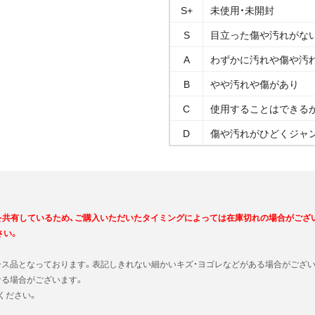
S+
未使用・未開封
S
目立った傷や汚れがな
A
わずかに汚れや傷や汚
B
やや汚れや傷があり
C
使用することはできる
D
傷や汚れがひどくジャ
を共有しているため、ご購入いただいたタイミングによっては在庫切れの場合がござ
さい。
ース品となっております。表記しきれない細かいキズ・ヨゴレなどがある場合がござい
なる場合がございます。
ください。