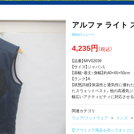
アルファ ライト 
Millet（ミレー）
4,235円
（税込）
【品番】MIV02039
【サイズ】ジャパンL
【肩幅・着丈・身幅】約40×65×50cm
【ランク】A
【状態詳細】保温性と通気性に優れた
たスウェットベスト。他の高通気ジ
幅広いアクティビティに対応させる
関連カテゴリ
ウェア/フットウェア
メンズ
アウトドア用品を売ってオトクに