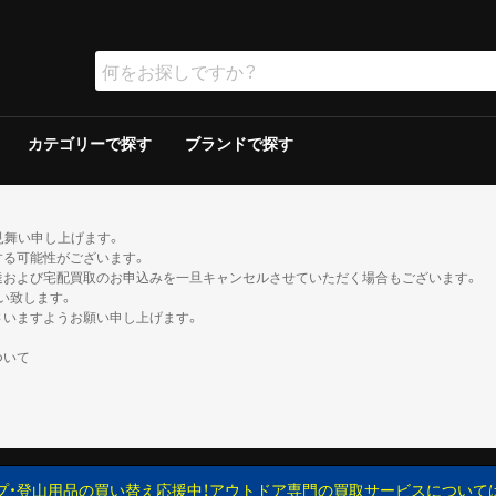
カテゴリーで探す
ブランドで探す
ラー
ラー
保冷器具その他
ッド
グリルその他
ーその他
テリー
ソリン
イト
ト
ンタンその他
ブン
の他
ケロシン
の他
ー
ダブルウォールテント
シングルウォールテント
ツェルト・シェルター・その他
ダウンシュラフ
化繊シュラフ
シュラフカバー
マット
寝具その他
デイバック（〜29L）
中型バックパック（30〜49L）
大型バックパック（50L〜）
バックパックその他
アウトドアウォッチ
サングラス
ハイドレーション/ボトル
ヘルメット
登山その他
ピッケル
アイゼン
スノーシュー/ワカン
スノーギアその他
クッカー
クッカーその他
ガソリン/ケロシン
ガス用
バーナーその他
アクセサリー
アウター
ミッドレイヤー
トップス／ベースレイヤー
ボトムス
レインスーツ
メンズその他
アウター
ミッドレイヤー
トップス／ベースレイヤー
ボトムス
レインスーツ
レディースその他
110cm以下
120〜140cm
150cm以上
帽子
ネックウォーマー・バラクラバ
手袋・グローブ
服飾小物その他
23cm未満
23cm〜
24cm〜
25cm〜
26cm〜
27cm〜
28cm〜
29cm以上
ゲイター
2ルームテント
ドームテント
その他テント
スクリーン/シェルター
ヘキサ/レクタタープ
その他タープ
マミー型
封筒型
炭
ガス
シングルバーナー
ツーバーナー
シングルバーナー
ツーバーナー
背負子・ベビーキャリー
トレイルランバック
ショルダーバック
ウエストバック
ダッフル・ボストンバッ
ポーチ
ザックカバー
背負子・ベビーキャリー
シングルバーナー
ツーバーナー
シングルバーナー
ツーバーナー
XS以下
S
M
L
XL以上
XS以下
S
M
L
XL以上
XS以下
S
M
L
XL以上
XS以下
S
M
L
XL以上
XS以下
S
M
L
XL以上
XS以下
S
M
L
XL以上
XS以下
S
M
L
XL以上
XS以下
S
M
L
XL以上
XS以下
S
M
L
XL以上
XS以下
S
M
L
XL以上
XS以下
S
M
L
XL以上
XS以下
S
M
L
XL以上
トレッキン
クライミン
サンダル
ブーツ
カジュアル
トレッキン
クライミン
サンダル
ブーツ
カジュアル
トレッキン
クライミン
サンダル
ブーツ
カジュアル
トレッキン
クライミン
サンダル
ブーツ
カジュアル
トレッキン
クライミン
サンダル
ブーツ
カジュアル
トレッキン
クライミン
サンダル
ブーツ
カジュアル
トレッキン
クライミン
サンダル
ブーツ
カジュアル
トレッキン
クライミン
サンダル
ブーツ
カジュアル
見舞い申し上げます。
する可能性がございます。
達および宅配買取のお申込みを一旦キャンセルさせていただく場合もございます。
い致します。
さいますようお願い申し上げます。
ついて
プ・登山用品の買い替え応援中！アウトドア専門の買取サービスについて