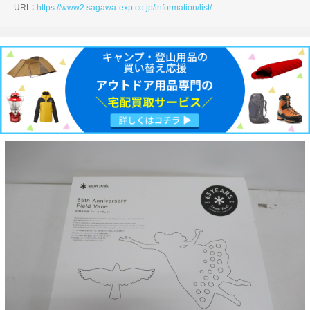
URL：
https://www2.sagawa-exp.co.jp/information/list/