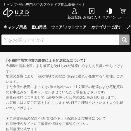
キャンプ・登山専門の中古アウトドア用品販売サイト
新規登録
お気に入り
ログイン
カート
キャンプ用品
登山用品
ウェア/フットウェア
カテゴリーで探す
ブ
【令和8年熊本地震の影響による配送状況について】
令和8年熊本地震により被害を受けられた皆様に心よりお見舞い申し上げま
す。
地震の影響により一部の地域での配送・集荷に遅れが発生する可能性がござ
います。
また今後の状況によっては、該当地域へのご注文商品の配達および宅配買取
のお申込みを一旦キャンセルさせていただく場合もございます。
※集荷依頼につきましては余裕を持った日付の設定をお願い致します。
お客様には大変ご迷惑をおかけしますが、何卒ご理解くださいますようお願
い申し上げます。
▼ご注文商品の配送・宅配買取のキット配送および集荷について
佐川急便のサイトにて最新の情報をご確認ください。
佐川急便公式サイト