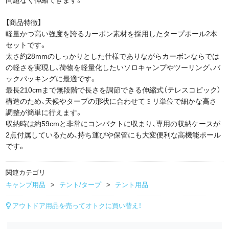
【商品特徴】
軽量かつ高い強度を誇るカーボン素材を採用したタープポール2本
セットです。
太さ約28mmのしっかりとした仕様でありながらカーボンならでは
の軽さを実現し、荷物を軽量化したいソロキャンプやツーリング、バ
ックパッキングに最適です。
最長210cmまで無段階で長さを調節できる伸縮式（テレスコピック）
構造のため、天候やタープの形状に合わせてミリ単位で細かな高さ
調整が簡単に行えます。
収納時は約59cmと非常にコンパクトに収まり、専用の収納ケースが
2点付属しているため、持ち運びや保管にも大変便利な高機能ポール
です。
関連カテゴリ
キャンプ用品
テント/タープ
テント用品
アウトドア用品を売ってオトクに買い替え！