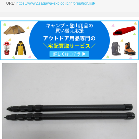
URL：
https://www2.sagawa-exp.co.jp/information/list/