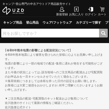
キャンプ・登山専門の中古アウトドア用品販売サイト
新規登録
お気に入り
ログイン
カート
キャンプ用品
登山用品
ウェア/フットウェア
カテゴリーで探す
ブ
【令和8年熊本地震の影響による配送状況について】
令和8年熊本地震により被害を受けられた皆様に心よりお見舞い申し上げま
す。
地震の影響により一部の地域での配送・集荷に遅れが発生する可能性がござ
います。
また今後の状況によっては、該当地域へのご注文商品の配達および宅配買取
のお申込みを一旦キャンセルさせていただく場合もございます。
※集荷依頼につきましては余裕を持った日付の設定をお願い致します。
お客様には大変ご迷惑をおかけしますが、何卒ご理解くださいますようお願
い申し上げます。
▼ご注文商品の配送・宅配買取のキット配送および集荷について
佐川急便のサイトにて最新の情報をご確認ください。
佐川急便公式サイト