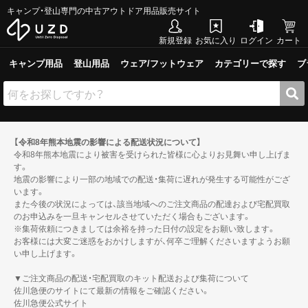
キャンプ・登山専門の中古アウトドア用品販売サイト
新規登録
お気に入り
ログイン
カート
キャンプ用品
登山用品
ウェア/フットウェア
カテゴリーで探す
ブ
【令和8年熊本地震の影響による配送状況について】
令和8年熊本地震により被害を受けられた皆様に心よりお見舞い申し上げま
す。
地震の影響により一部の地域での配送・集荷に遅れが発生する可能性がござ
います。
また今後の状況によっては、該当地域へのご注文商品の配達および宅配買取
のお申込みを一旦キャンセルさせていただく場合もございます。
※集荷依頼につきましては余裕を持った日付の設定をお願い致します。
お客様には大変ご迷惑をおかけしますが、何卒ご理解くださいますようお願
い申し上げます。
▼ご注文商品の配送・宅配買取のキット配送および集荷について
佐川急便のサイトにて最新の情報をご確認ください。
佐川急便公式サイト