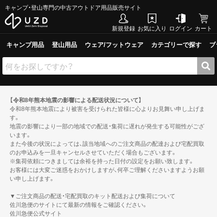
キャンプ・登山専門の中古アウトドア用品販売サイト
新規登録
お気に入り
ログイン
カート
キャンプ用品
登山用品
ウェア/フットウェア
カテゴリーで探す
ブ
【令和8年熊本地震の影響による配送状況について】
令和8年熊本地震により被害を受けられた皆様に心よりお見舞い申し上げま
す。
地震の影響により一部の地域での配送・集荷に遅れが発生する可能性がござ
います。
また今後の状況によっては、該当地域へのご注文商品の配達および宅配買取
のお申込みを一旦キャンセルさせていただく場合もございます。
※集荷依頼につきましては余裕を持った日付の設定をお願い致します。
お客様には大変ご迷惑をおかけしますが、何卒ご理解くださいますようお願
い申し上げます。
▼ご注文商品の配送・宅配買取のキット配送および集荷について
佐川急便のサイトにて最新の情報をご確認ください。
佐川急便公式サイト