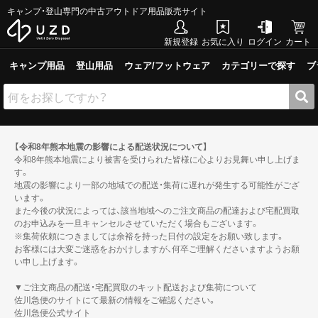
キャンプ・登山専門の中古アウトドア用品販売サイト
新規登録
お気に入り
ログイン
カート
キャンプ用品
登山用品
ウェア/フットウェア
カテゴリーで探す
ブ
【令和8年熊本地震の影響による配送状況について】
令和8年熊本地震により被害を受けられた皆様に心よりお見舞い申し上げま
す。
地震の影響により一部の地域での配送・集荷に遅れが発生する可能性がござ
います。
また今後の状況によっては、該当地域へのご注文商品の配達および宅配買取
のお申込みを一旦キャンセルさせていただく場合もございます。
※集荷依頼につきましては余裕を持った日付の設定をお願い致します。
お客様には大変ご迷惑をおかけしますが、何卒ご理解くださいますようお願
い申し上げます。
▼ご注文商品の配送・宅配買取のキット配送および集荷について
佐川急便のサイトにて最新の情報をご確認ください。
佐川急便公式サイト