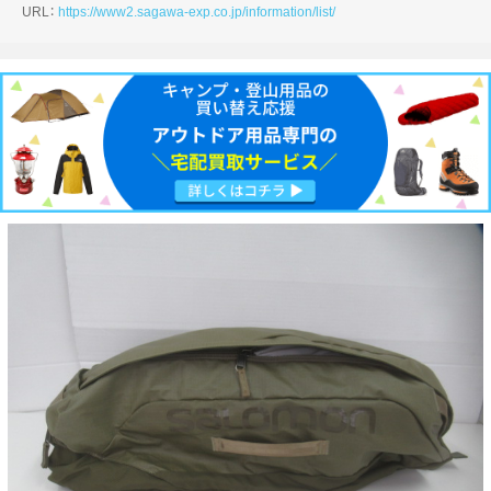
URL：
https://www2.sagawa-exp.co.jp/information/list/