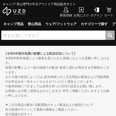
キャンプ・登山専門の中古アウトドア用品販売サイト
新規登録
お気に入り
ログイン
カート
キャンプ用品
登山用品
ウェア/フットウェア
カテゴリーで探す
ブ
【令和8年熊本地震の影響による配送状況について】
令和8年熊本地震により被害を受けられた皆様に心よりお見舞い申し上げま
す。
地震の影響により一部の地域での配送・集荷に遅れが発生する可能性がござ
います。
また今後の状況によっては、該当地域へのご注文商品の配達および宅配買取
のお申込みを一旦キャンセルさせていただく場合もございます。
※集荷依頼につきましては余裕を持った日付の設定をお願い致します。
お客様には大変ご迷惑をおかけしますが、何卒ご理解くださいますようお願
い申し上げます。
▼ご注文商品の配送・宅配買取のキット配送および集荷について
佐川急便のサイトにて最新の情報をご確認ください。
佐川急便公式サイト