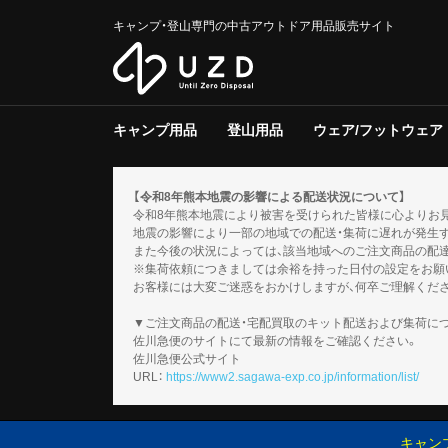
キャンプ・登山専門の中古アウトドア用品販売サイト
キャンプ用品
登山用品
ウェア/フットウェア
テント/タープ
クーラー/保冷器具
ジャグ
寝具
焚き火台/グリル
ファニチャー
ライト/ランタン
調理器具
ストーブ/ヒーター
バーナー
テーブルウェア
収納ラック/ケース
キャンプその他
テント/シェルター
寝具
バックパック
トレッキングポール
登山その他
スノーギア
調理器具
バーナー
テーブルウェア
メンズ
レディース
キッズ
服飾小物
フットウェア
ウェアその他
テント
タープ
テント用品
ソフトクー
ハードクー
クーラー/
マット
シュラフ
コット/ベ
寝具その他
グリル
焚火台
焚き火台/
テーブル
チェア
ファニチャ
電池/バッ
ホワイトガ
キャンドル
ガス
ハンディラ
ヘッドライ
ケロシン
ライト/ラ
クッカー
ダッチオー
クッカーそ
ガソリン/
ガス用
バーナーそ
アクセサリ
【令和8年熊本地震の影響による配送状況について】
令和8年熊本地震により被害を受けられた皆様に心よりお
地震の影響により一部の地域での配送・集荷に遅れが発生
また今後の状況によっては、該当地域へのご注文商品の配
※集荷依頼につきましては余裕を持った日付の設定をお願
お客様には大変ご迷惑をおかけしますが、何卒ご理解くだ
▼ご注文商品の配送・宅配買取のキット配送および集荷に
佐川急便のサイトにて最新の情報をご確認ください。
佐川急便公式サイト
URL：
https://www2.sagawa-exp.co.jp/information/list/
キャン