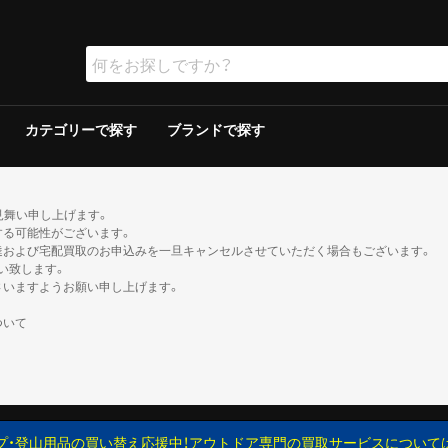
カテゴリーで探す
ブランドで探す
ラー
ラー
保冷器具その他
ッド
グリルその他
ーその他
テリー
ソリン
イト
ト
ンタンその他
ブン
の他
ケロシン
の他
ー
ダブルウォールテント
シングルウォールテント
ツェルト・シェルター・その他
ダウンシュラフ
化繊シュラフ
シュラフカバー
マット
寝具その他
デイバック（〜29L）
中型バックパック（30〜49L）
大型バックパック（50L〜）
バックパックその他
アウトドアウォッチ
サングラス
ハイドレーション/ボトル
ヘルメット
登山その他
ピッケル
アイゼン
スノーシュー/ワカン
スノーギアその他
クッカー
クッカーその他
ガソリン/ケロシン
ガス用
バーナーその他
アクセサリー
アウター
ミッドレイヤー
トップス／ベースレイヤー
ボトムス
レインスーツ
メンズその他
アウター
ミッドレイヤー
トップス／ベースレイヤー
ボトムス
レインスーツ
レディースその他
110cm以下
120〜140cm
150cm以上
帽子
ネックウォーマー・バラクラバ
手袋・グローブ
服飾小物その他
23cm未満
23cm〜
24cm〜
25cm〜
26cm〜
27cm〜
28cm〜
29cm以上
ゲイター
2ルームテント
ドームテント
その他テント
スクリーン/シェルター
ヘキサ/レクタタープ
その他タープ
マミー型
封筒型
炭
ガス
シングルバーナー
ツーバーナー
シングルバーナー
ツーバーナー
背負子・ベビーキャリー
トレイルランバック
ショルダーバック
ウエストバック
ダッフル・ボストンバッ
ポーチ
ザックカバー
背負子・ベビーキャリー
シングルバーナー
ツーバーナー
シングルバーナー
ツーバーナー
XS以下
S
M
L
XL以上
XS以下
S
M
L
XL以上
XS以下
S
M
L
XL以上
XS以下
S
M
L
XL以上
XS以下
S
M
L
XL以上
XS以下
S
M
L
XL以上
XS以下
S
M
L
XL以上
XS以下
S
M
L
XL以上
XS以下
S
M
L
XL以上
XS以下
S
M
L
XL以上
XS以下
S
M
L
XL以上
XS以下
S
M
L
XL以上
トレッキン
クライミン
サンダル
ブーツ
カジュアル
トレッキン
クライミン
サンダル
ブーツ
カジュアル
トレッキン
クライミン
サンダル
ブーツ
カジュアル
トレッキン
クライミン
サンダル
ブーツ
カジュアル
トレッキン
クライミン
サンダル
ブーツ
カジュアル
トレッキン
クライミン
サンダル
ブーツ
カジュアル
トレッキン
クライミン
サンダル
ブーツ
カジュアル
トレッキン
クライミン
サンダル
ブーツ
カジュアル
見舞い申し上げます。
する可能性がございます。
達および宅配買取のお申込みを一旦キャンセルさせていただく場合もございます。
い致します。
さいますようお願い申し上げます。
ついて
プ・登山用品の買い替え応援中！アウトドア専門の買取サービスについて