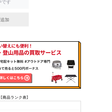
中です
に追加
【商品ランク表】