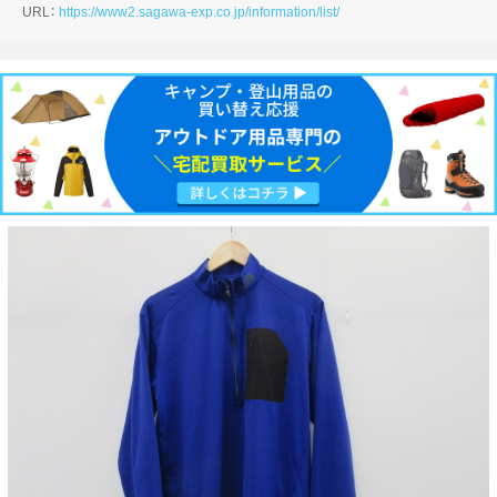
URL：
https://www2.sagawa-exp.co.jp/information/list/