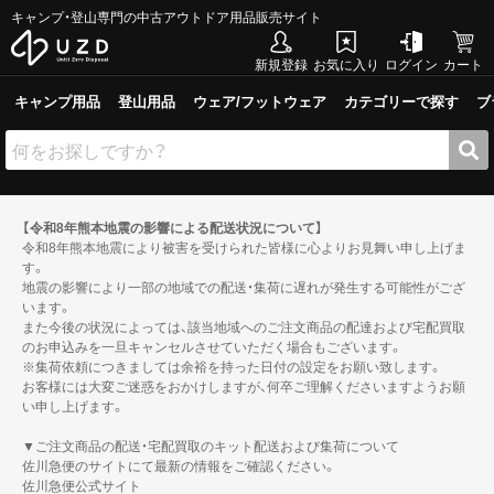
キャンプ・登山専門の中古アウトドア用品販売サイト
新規登録
お気に入り
ログイン
カート
キャンプ用品
登山用品
ウェア/フットウェア
カテゴリーで探す
ブ
【令和8年熊本地震の影響による配送状況について】
令和8年熊本地震により被害を受けられた皆様に心よりお見舞い申し上げま
す。
地震の影響により一部の地域での配送・集荷に遅れが発生する可能性がござ
います。
また今後の状況によっては、該当地域へのご注文商品の配達および宅配買取
のお申込みを一旦キャンセルさせていただく場合もございます。
※集荷依頼につきましては余裕を持った日付の設定をお願い致します。
お客様には大変ご迷惑をおかけしますが、何卒ご理解くださいますようお願
い申し上げます。
▼ご注文商品の配送・宅配買取のキット配送および集荷について
佐川急便のサイトにて最新の情報をご確認ください。
佐川急便公式サイト