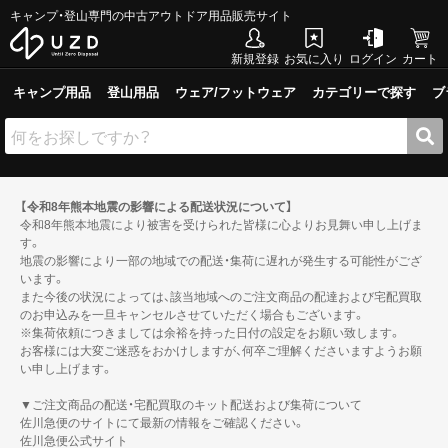
キャンプ・登山専門の中古アウトドア用品販売サイト
新規登録
お気に入り
ログイン
カート
キャンプ用品
登山用品
ウェア/フットウェア
カテゴリーで探す
ブ
【令和8年熊本地震の影響による配送状況について】
令和8年熊本地震により被害を受けられた皆様に心よりお見舞い申し上げま
す。
地震の影響により一部の地域での配送・集荷に遅れが発生する可能性がござ
います。
また今後の状況によっては、該当地域へのご注文商品の配達および宅配買取
のお申込みを一旦キャンセルさせていただく場合もございます。
※集荷依頼につきましては余裕を持った日付の設定をお願い致します。
お客様には大変ご迷惑をおかけしますが、何卒ご理解くださいますようお願
い申し上げます。
▼ご注文商品の配送・宅配買取のキット配送および集荷について
佐川急便のサイトにて最新の情報をご確認ください。
佐川急便公式サイト