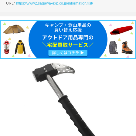
URL：
https://www2.sagawa-exp.co.jp/information/list/