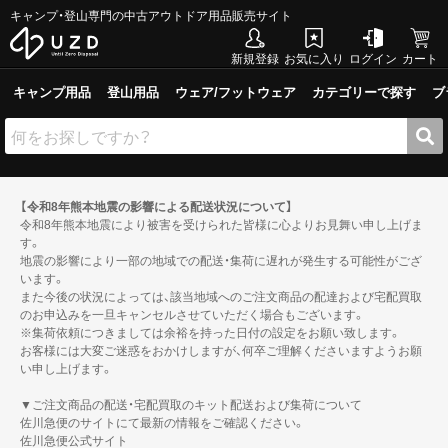
キャンプ・登山専門の中古アウトドア用品販売サイト
新規登録
お気に入り
ログイン
カート
キャンプ用品
登山用品
ウェア/フットウェア
カテゴリーで探す
ブ
【令和8年熊本地震の影響による配送状況について】
令和8年熊本地震により被害を受けられた皆様に心よりお見舞い申し上げま
す。
地震の影響により一部の地域での配送・集荷に遅れが発生する可能性がござ
います。
また今後の状況によっては、該当地域へのご注文商品の配達および宅配買取
のお申込みを一旦キャンセルさせていただく場合もございます。
※集荷依頼につきましては余裕を持った日付の設定をお願い致します。
お客様には大変ご迷惑をおかけしますが、何卒ご理解くださいますようお願
い申し上げます。
▼ご注文商品の配送・宅配買取のキット配送および集荷について
佐川急便のサイトにて最新の情報をご確認ください。
佐川急便公式サイト