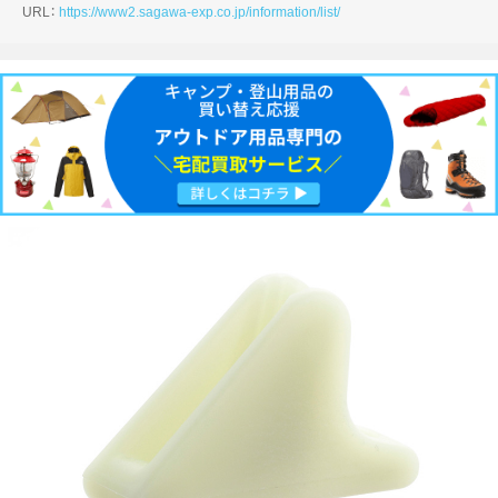
URL：
https://www2.sagawa-exp.co.jp/information/list/