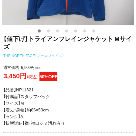
【値下げ】トライアンフレインジャケット Mサイ
ズ
THE NORTH FACE（ノースフェイス）
通常価格：
6,900円
（税込）
3,450円
50%OFF
（税込）
【品番】NP11321
【付属品】スタッフバック
【サイズ】M
【着丈・身幅】約66×53cm
【ランク】A
【状態詳細】襟・袖口シミ汚れ有り