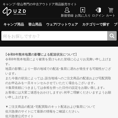
キャンプ・登山専門の中古アウトドア用品販売サイト
新規登録
お気に入り
ログイン
カート
キャンプ用品
登山用品
ウェア/フットウェア
カテゴリーで探す
ブ
【令和8年熊本地震の影響による配送状況について】
令和8年熊本地震により被害を受けられた皆様に心よりお見舞い申し上げま
す。
地震の影響により一部の地域での配送・集荷に遅れが発生する可能性がござ
います。
また今後の状況によっては、該当地域へのご注文商品の配達および宅配買取
のお申込みを一旦キャンセルさせていただく場合もございます。
※集荷依頼につきましては余裕を持った日付の設定をお願い致します。
お客様には大変ご迷惑をおかけしますが、何卒ご理解くださいますようお願
い申し上げます。
▼ご注文商品の配送・宅配買取のキット配送および集荷について
佐川急便のサイトにて最新の情報をご確認ください。
佐川急便公式サイト