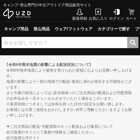
キャンプ・登山専門の中古アウトドア用品販売サイト
新規登録
お気に入り
ログイン
カート
キャンプ用品
登山用品
ウェア/フットウェア
カテゴリーで探す
ブ
【令和8年熊本地震の影響による配送状況について】
令和8年熊本地震により被害を受けられた皆様に心よりお見舞い申し上げま
す。
地震の影響により一部の地域での配送・集荷に遅れが発生する可能性がござ
います。
また今後の状況によっては、該当地域へのご注文商品の配達および宅配買取
のお申込みを一旦キャンセルさせていただく場合もございます。
※集荷依頼につきましては余裕を持った日付の設定をお願い致します。
お客様には大変ご迷惑をおかけしますが、何卒ご理解くださいますようお願
い申し上げます。
▼ご注文商品の配送・宅配買取のキット配送および集荷について
佐川急便のサイトにて最新の情報をご確認ください。
佐川急便公式サイト