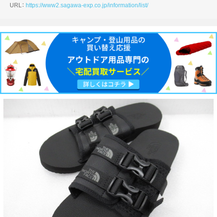
URL：
https://www2.sagawa-exp.co.jp/information/list/