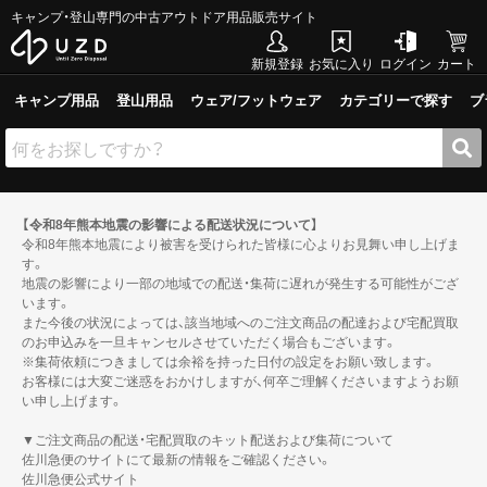
キャンプ・登山専門の中古アウトドア用品販売サイト
新規登録
お気に入り
ログイン
カート
キャンプ用品
登山用品
ウェア/フットウェア
カテゴリーで探す
ブ
【令和8年熊本地震の影響による配送状況について】
令和8年熊本地震により被害を受けられた皆様に心よりお見舞い申し上げま
す。
地震の影響により一部の地域での配送・集荷に遅れが発生する可能性がござ
います。
また今後の状況によっては、該当地域へのご注文商品の配達および宅配買取
のお申込みを一旦キャンセルさせていただく場合もございます。
※集荷依頼につきましては余裕を持った日付の設定をお願い致します。
お客様には大変ご迷惑をおかけしますが、何卒ご理解くださいますようお願
い申し上げます。
▼ご注文商品の配送・宅配買取のキット配送および集荷について
佐川急便のサイトにて最新の情報をご確認ください。
佐川急便公式サイト