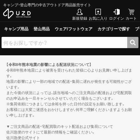
キャンプ・登山専門の中古アウトドア用品販売サイト
新規登録
お気に入り
ログイン
カート
キャンプ用品
登山用品
ウェア/フットウェア
カテゴリーで探す
ブ
【令和8年熊本地震の影響による配送状況について】
令和8年熊本地震により被害を受けられた皆様に心よりお見舞い申し上げま
す。
地震の影響により一部の地域での配送・集荷に遅れが発生する可能性がござ
います。
また今後の状況によっては、該当地域へのご注文商品の配達および宅配買取
のお申込みを一旦キャンセルさせていただく場合もございます。
※集荷依頼につきましては余裕を持った日付の設定をお願い致します。
お客様には大変ご迷惑をおかけしますが、何卒ご理解くださいますようお願
い申し上げます。
▼ご注文商品の配送・宅配買取のキット配送および集荷について
佐川急便のサイトにて最新の情報をご確認ください。
佐川急便公式サイト