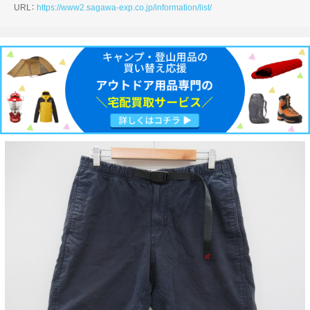
URL：
https://www2.sagawa-exp.co.jp/information/list/