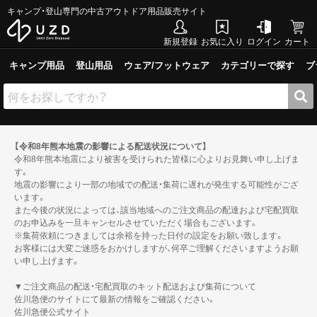
キャンプ・登山専門の中古アウトドア用品販売サイト
新規登録
お気に入り
ログイン
カート
キャンプ用品
登山用品
ウェア/フットウェア
カテゴリーで探す
ブ
【令和8年熊本地震の影響による配送状況について】
令和8年熊本地震により被害を受けられた皆様に心よりお見舞い申し上げま
す。
地震の影響により一部の地域での配送・集荷に遅れが発生する可能性がござ
います。
また今後の状況によっては、該当地域へのご注文商品の配達および宅配買取
のお申込みを一旦キャンセルさせていただく場合もございます。
※集荷依頼につきましては余裕を持った日付の設定をお願い致します。
お客様には大変ご迷惑をおかけしますが、何卒ご理解くださいますようお願
い申し上げます。
▼ご注文商品の配送・宅配買取のキット配送および集荷について
佐川急便のサイトにて最新の情報をご確認ください。
佐川急便公式サイト