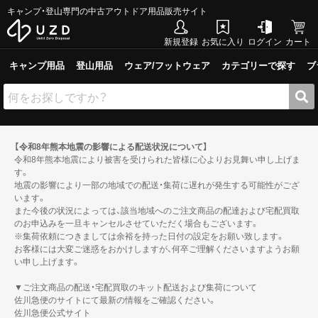
キャンプ・登山専門の中古アウトドア用品販売サイト
新規登録
お気に入り
ログイン
カート
キャンプ用品
登山用品
ウェア/フットウェア
カテゴリーで探す
ブ
【令和8年熊本地震の影響による配送状況について】
令和8年熊本地震により被害を受けられた皆様に心よりお見舞い申し上げま
す。
地震の影響により一部の地域での配送・集荷に遅れが発生する可能性がござ
います。
また今後の状況によっては、該当地域へのご注文商品の配達および宅配買取
のお申込みを一旦キャンセルさせていただく場合もございます。
※集荷依頼につきましては余裕を持った日付の設定をお願い致します。
お客様には大変ご迷惑をおかけしますが、何卒ご理解くださいますようお願
い申し上げます。
▼ご注文商品の配送・宅配買取のキット配送および集荷について
佐川急便のサイトにて最新の情報をご確認ください。
佐川急便公式サイト