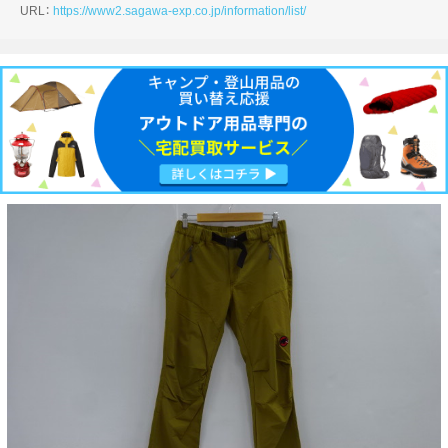
URL：
https://www2.sagawa-exp.co.jp/information/list/