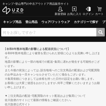
キャンプ・登山専門の中古アウトドア用品販売サイト
新規登録
お気に入り
ログイン
カート
キャンプ用品
登山用品
ウェア/フットウェア
カテゴリーで探す
ブ
【令和8年熊本地震の影響による配送状況について】
令和8年熊本地震により被害を受けられた皆様に心よりお見舞い申し上げま
す。
地震の影響により一部の地域での配送・集荷に遅れが発生する可能性がござ
います。
また今後の状況によっては、該当地域へのご注文商品の配達および宅配買取
のお申込みを一旦キャンセルさせていただく場合もございます。
※集荷依頼につきましては余裕を持った日付の設定をお願い致します。
お客様には大変ご迷惑をおかけしますが、何卒ご理解くださいますようお願
い申し上げます。
▼ご注文商品の配送・宅配買取のキット配送および集荷について
佐川急便のサイトにて最新の情報をご確認ください。
佐川急便公式サイト