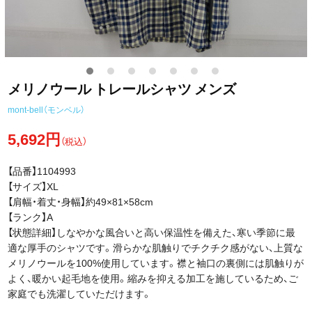
メリノウール トレールシャツ メンズ
mont-bell（モンベル）
5,692円
（税込）
【品番】1104993
【サイズ】XL
【肩幅・着丈・身幅】約49×81×58cm
【ランク】A
【状態詳細】しなやかな風合いと高い保温性を備えた、寒い季節に最
適な厚手のシャツです。滑らかな肌触りでチクチク感がない、上質な
メリノウールを100%使用しています。襟と袖口の裏側には肌触りが
よく、暖かい起毛地を使用。縮みを抑える加工を施しているため、ご
家庭でも洗濯していただけます。