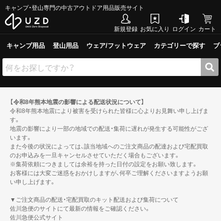
キャンプ・登山専門の中古アウトドア用品販売サイト
新規登録
お気に入り
ログイン
カート
キャンプ用品
登山用品
ウェア/フットウェア
カテゴリーで探す
ブ
【令和8年熊本地震の影響による配送状況について】
令和8年熊本地震により被害を受けられた皆様に心よりお見舞い申し上げま
す。
地震の影響により一部の地域での配送・集荷に遅れが発生する可能性がござ
います。
また今後の状況によっては、該当地域へのご注文商品の配達および宅配買取
のお申込みを一旦キャンセルさせていただく場合もございます。
※集荷依頼につきましては余裕を持った日付の設定をお願い致します。
お客様には大変ご迷惑をおかけしますが、何卒ご理解くださいますようお願
い申し上げます。
▼ご注文商品の配送・宅配買取のキット配送および集荷について
佐川急便のサイトにて最新の情報をご確認ください。
佐川急便公式サイト