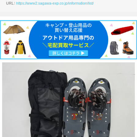
URL：
https://www2.sagawa-exp.co.jp/information/list/