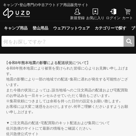
キャンプ・登山専門の中古アウトドア用品販売サイト
新規登録
お気に入り
ログイン
カート
キャンプ用品
登山用品
ウェア/フットウェア
カテゴリーで探す
ブ
【令和8年熊本地震の影響による配送状況について】
令和8年熊本地震により被害を受けられた皆様に心よりお見舞い申し上げま
す。
地震の影響により一部の地域での配送・集荷に遅れが発生する可能性がござ
います。
また今後の状況によっては、該当地域へのご注文商品の配達および宅配買取
のお申込みを一旦キャンセルさせていただく場合もございます。
※集荷依頼につきましては余裕を持った日付の設定をお願い致します。
お客様には大変ご迷惑をおかけしますが、何卒ご理解くださいますようお願
い申し上げます。
▼ご注文商品の配送・宅配買取のキット配送および集荷について
佐川急便のサイトにて最新の情報をご確認ください。
佐川急便公式サイト