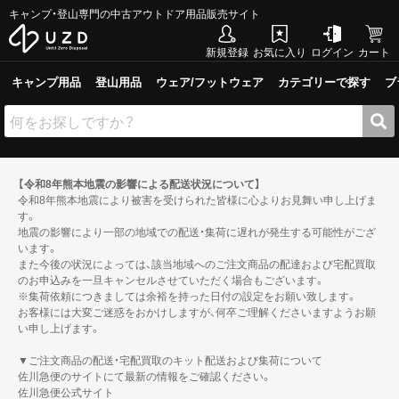
キャンプ・登山専門の中古アウトドア用品販売サイト
新規登録
お気に入り
ログイン
カート
キャンプ用品
登山用品
ウェア/フットウェア
カテゴリーで探す
ブ
【令和8年熊本地震の影響による配送状況について】
令和8年熊本地震により被害を受けられた皆様に心よりお見舞い申し上げま
す。
地震の影響により一部の地域での配送・集荷に遅れが発生する可能性がござ
います。
また今後の状況によっては、該当地域へのご注文商品の配達および宅配買取
のお申込みを一旦キャンセルさせていただく場合もございます。
※集荷依頼につきましては余裕を持った日付の設定をお願い致します。
お客様には大変ご迷惑をおかけしますが、何卒ご理解くださいますようお願
い申し上げます。
▼ご注文商品の配送・宅配買取のキット配送および集荷について
佐川急便のサイトにて最新の情報をご確認ください。
佐川急便公式サイト