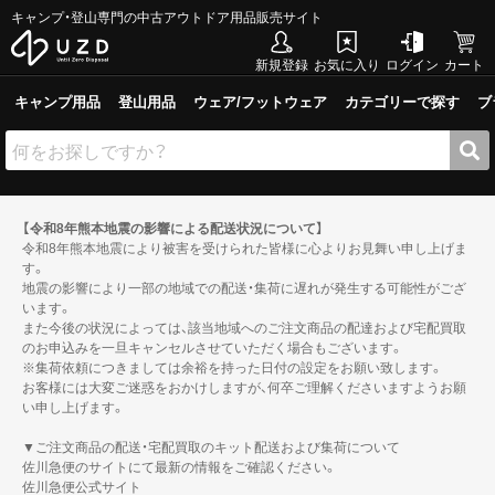
キャンプ・登山専門の中古アウトドア用品販売サイト
新規登録
お気に入り
ログイン
カート
キャンプ用品
登山用品
ウェア/フットウェア
カテゴリーで探す
ブ
【令和8年熊本地震の影響による配送状況について】
令和8年熊本地震により被害を受けられた皆様に心よりお見舞い申し上げま
す。
地震の影響により一部の地域での配送・集荷に遅れが発生する可能性がござ
います。
また今後の状況によっては、該当地域へのご注文商品の配達および宅配買取
のお申込みを一旦キャンセルさせていただく場合もございます。
※集荷依頼につきましては余裕を持った日付の設定をお願い致します。
お客様には大変ご迷惑をおかけしますが、何卒ご理解くださいますようお願
い申し上げます。
▼ご注文商品の配送・宅配買取のキット配送および集荷について
佐川急便のサイトにて最新の情報をご確認ください。
佐川急便公式サイト