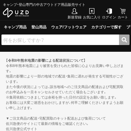
キャンプ・登山専門の中古アウトドア用品販売サイト
新規登録
お気に入り
ログイン
カート
キャンプ用品
登山用品
ウェア/フットウェア
カテゴリーで探す
ブ
【令和8年熊本地震の影響による配送状況について】
令和8年熊本地震により被害を受けられた皆様に心よりお見舞い申し上げま
す。
地震の影響により一部の地域での配送・集荷に遅れが発生する可能性がござ
います。
また今後の状況によっては、該当地域へのご注文商品の配達および宅配買取
のお申込みを一旦キャンセルさせていただく場合もございます。
※集荷依頼につきましては余裕を持った日付の設定をお願い致します。
お客様には大変ご迷惑をおかけしますが、何卒ご理解くださいますようお願
い申し上げます。
▼ご注文商品の配送・宅配買取のキット配送および集荷について
佐川急便のサイトにて最新の情報をご確認ください。
佐川急便公式サイト