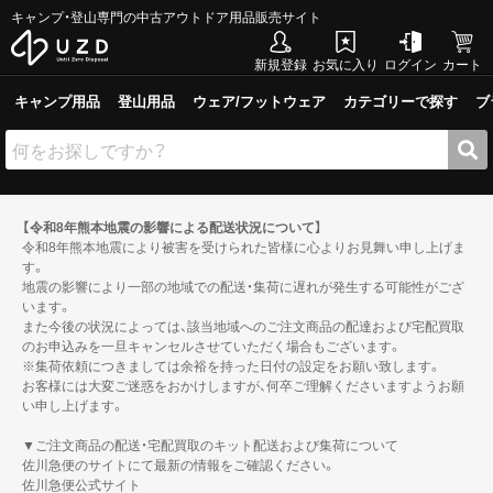
キャンプ・登山専門の中古アウトドア用品販売サイト
新規登録
お気に入り
ログイン
カート
キャンプ用品
登山用品
ウェア/フットウェア
カテゴリーで探す
ブ
【令和8年熊本地震の影響による配送状況について】
令和8年熊本地震により被害を受けられた皆様に心よりお見舞い申し上げま
す。
地震の影響により一部の地域での配送・集荷に遅れが発生する可能性がござ
います。
また今後の状況によっては、該当地域へのご注文商品の配達および宅配買取
のお申込みを一旦キャンセルさせていただく場合もございます。
※集荷依頼につきましては余裕を持った日付の設定をお願い致します。
お客様には大変ご迷惑をおかけしますが、何卒ご理解くださいますようお願
い申し上げます。
▼ご注文商品の配送・宅配買取のキット配送および集荷について
佐川急便のサイトにて最新の情報をご確認ください。
佐川急便公式サイト