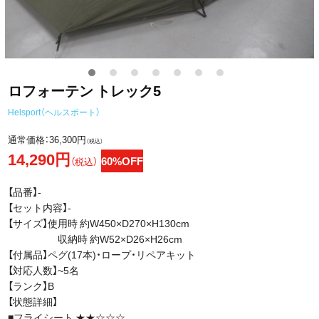
ロフォーテン トレック5
Helsport（ヘルスポート）
通常価格：
36,300円
（税込）
14,290円
60%OFF
（税込）
【品番】-
【セット内容】-
【サイズ】使用時 約W450×D270×H130cm
収納時 約W52×D26×H26cm
【付属品】ペグ(17本)・ロープ・リペアキット
【対応人数】~5名
【ランク】B
【状態詳細】
■フライシート ★★☆☆☆