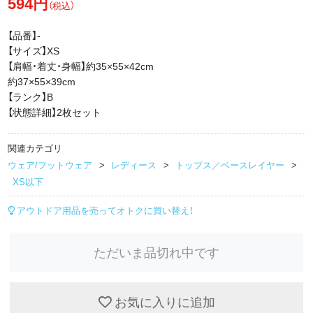
594円
（税込）
【品番】-
【サイズ】XS
【肩幅・着丈・身幅】約35×55×42cm
約37×55×39cm
【ランク】B
【状態詳細】2枚セット
関連カテゴリ
ウェア/フットウェア
レディース
トップス／ベースレイヤー
XS以下
アウトドア用品を売ってオトクに買い替え！
ただいま品切れ中です
お気に入りに追加