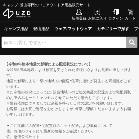
キャンプ・登山専門の中古アウトドア用品販売サイト
新規登録
お気に入り
ログイン
カート
キャンプ用品
登山用品
ウェア/フットウェア
カテゴリーで探す
ブ
【令和8年熊本地震の影響による配送状況について】
令和8年熊本地震により被害を受けられた皆様に心よりお見舞い申し上げま
す。
地震の影響により一部の地域での配送・集荷に遅れが発生する可能性がござ
います。
また今後の状況によっては、該当地域へのご注文商品の配達および宅配買取
のお申込みを一旦キャンセルさせていただく場合もございます。
※集荷依頼につきましては余裕を持った日付の設定をお願い致します。
お客様には大変ご迷惑をおかけしますが、何卒ご理解くださいますようお願
い申し上げます。
▼ご注文商品の配送・宅配買取のキット配送および集荷について
佐川急便のサイトにて最新の情報をご確認ください。
佐川急便公式サイト